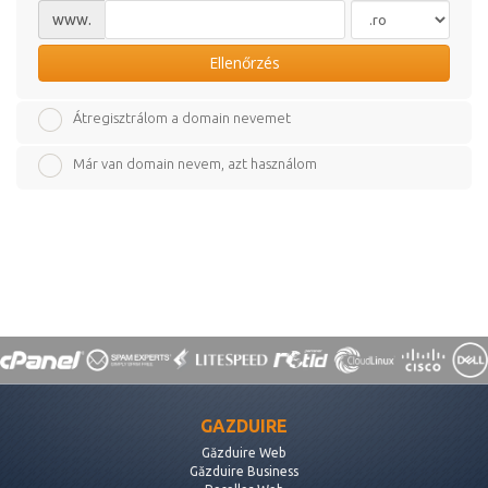
www.
Ellenőrzés
Átregisztrálom a domain nevemet
Már van domain nevem, azt használom
GAZDUIRE
Găzduire Web
Găzduire Business