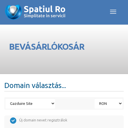
Toggle navig
BEVÁSÁRLÓKOSÁR
Domain választás...
Új domain nevet regisztrálok