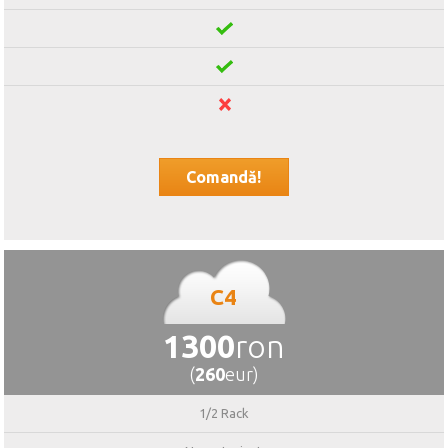
Comandă!
C4
1300
ron
(
260
eur)
1/2 Rack