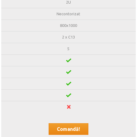
2U
Necontorizat
800x1000
2 x C13
5
Comandă!