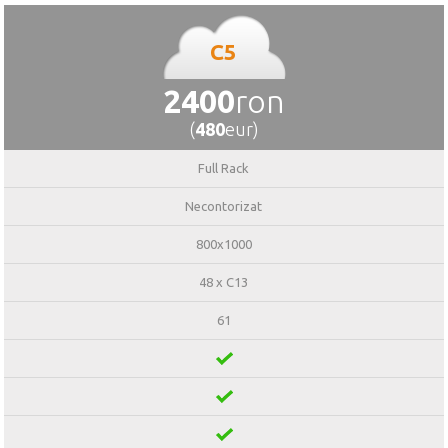
C5
2400
ron
(
480
eur)
Full Rack
Necontorizat
800x1000
48 x C13
61