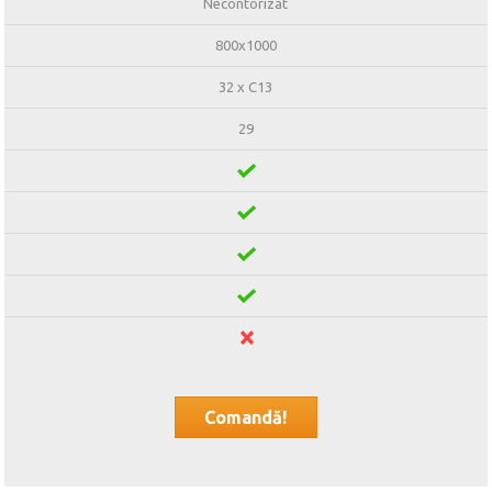
Necontorizat
800x1000
32 x C13
29
Comandă!