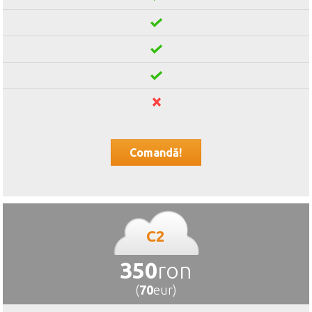
Comandă!
C2
350
ron
(
70
eur)