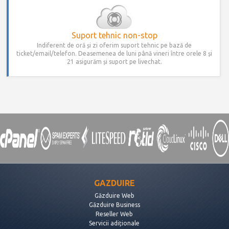
Suport tehnic non-stop
Indiferent de oră și zi oferim suport tehnic pe bază de
ticket/email/telefon. Deasemenea de luni până vineri între orele 8 și
21 asigurăm și suport pe livechat.
GAZDUIRE
Găzduire Web
Găzduire Business
Reseller Web
Servicii adiționale