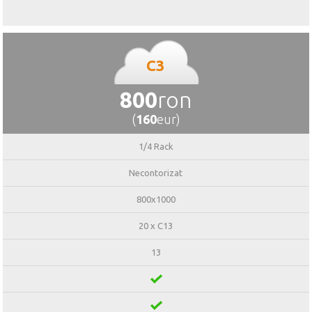
C3
800
ron
(
160
eur)
1/4 Rack
Necontorizat
800x1000
20 x C13
13