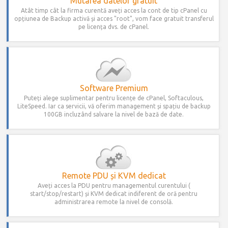
Mutarea datelor gratuit
Atât timp cât la firma curentă aveți acces la cont de tip cPanel cu
opțiunea de Backup activă și acces "root", vom face gratuit transferul
pe licența dvs. de cPanel.
Software Premium
Puteți alege suplimentar pentru licențe de cPanel, Softaculous,
LiteSpeed. Iar ca servicii, vă oferim management și spațiu de backup
100GB incluzând salvare la nivel de bază de date.
Remote PDU și KVM dedicat
Aveți acces la PDU pentru managementul curentului (
start/stop/restart) și KVM dedicat indiferent de oră pentru
administrarea remote la nivel de consolă.