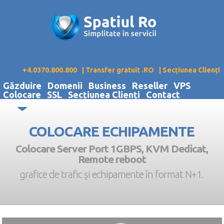
+4.0370.800.800
| Transfer gratuit .RO
| Secțiunea Clienți
Găzduire
Domenii
Business
Reseller
VPS
Colocare
SSL
Secțiunea Clienți
Contact
COLOCARE ECHIPAMENTE
Colocare Server Port 1GBPS, KVM Dedicat,
Remote reboot
grafice de trafic și echipamente în format N+1.