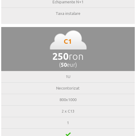
Echipamente N+1
Taxa instalare
C1
250
ron
(
50
eur)
1U
Necontorizat
800x1000
2 x C13
1