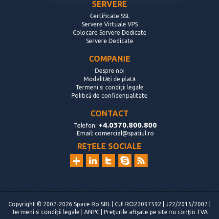
SERVERE
Certificate SSL
Servere Virtuale VPS
Colocare Servere Dedicate
Servere Dedicate
COMPANIE
Despre noi
Modalități de plată
Termeni si condiții legale
Politică de confidențialitate
CONTACT
+4.0370.800.800
Telefon:
Email:
comercial@spatiul.ro
REȚELE SOCIALE
Copyright © 2007-2026 Space Ro SRL | CUI RO22097592 | J22/2015/2007 |
Termeni si condiții legale
|
ANPC
| Preţurile afişate pe site nu conţin TVA