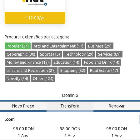
112.00/yr
Procurar extensões por categoria
Popular (24)
Arts and Entertainment (17)
Business (29)
Geographic (30)
Sports (15)
Technology (29)
Services (89)
Money and Finance (19)
Education (14)
Food and Drink (14)
Leisure and Recreation (27)
Shopping (52)
Real Estate (17)
Novelty (34)
Other (124)
Domínio
Novo Preço
Transferir
Renovar
.com
98.00 RON
98.00 RON
98.00 RON
1 Ano
1 Ano
1 Ano