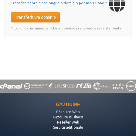
Transfira agora e prolongue o domínio por mais 1 ano!*
Transferir um domínio
* Exclui determinados TLDs e domínios renovados recentemente
GAZDUIRE
Găzduire Web
Găzduire Business
Reseller Web
Servicii adiționale