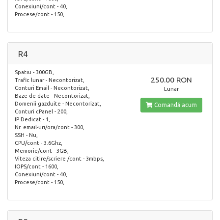
Conexiuni/cont - 40,
Procese/cont - 150,
R4
Spatiu - 300GB,
250.00 RON
Trafic lunar - Necontorizat,
Conturi Email - Necontorizat,
Lunar
Baze de date - Necontorizat,
Domenii gazduite - Necontorizat,
Comandă acum
Conturi cPanel - 200,
IP Dedicat - 1,
Nr. email-uri/ora/cont - 300,
SSH - Nu,
CPU/cont - 3.6Ghz,
Memorie/cont - 3GB,
Viteza citire/scriere /cont - 3mbps,
IOPS/cont - 1600,
Conexiuni/cont - 40,
Procese/cont - 150,