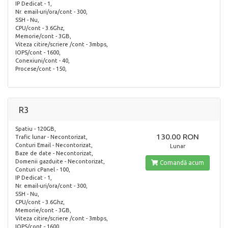
IP Dedicat - 1,
Nr. email-uri/ora/cont - 300,
SSH - Nu,
CPU/cont - 3.6Ghz,
Memorie/cont - 3GB,
Viteza citire/scriere /cont - 3mbps,
IOPS/cont - 1600,
Conexiuni/cont - 40,
Procese/cont - 150,
R3
Spatiu - 120GB,
130.00 RON
Trafic lunar - Necontorizat,
Conturi Email - Necontorizat,
Lunar
Baze de date - Necontorizat,
Domenii gazduite - Necontorizat,
Comandă acum
Conturi cPanel - 100,
IP Dedicat - 1,
Nr. email-uri/ora/cont - 300,
SSH - Nu,
CPU/cont - 3.6Ghz,
Memorie/cont - 3GB,
Viteza citire/scriere /cont - 3mbps,
IOPS/cont - 1600,