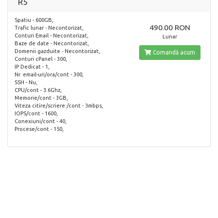
R5
Spatiu - 600GB,
490.00 RON
Trafic lunar - Necontorizat,
Conturi Email - Necontorizat,
Lunar
Baze de date - Necontorizat,
Domenii gazduite - Necontorizat,
Comandă acum
Conturi cPanel - 300,
IP Dedicat - 1,
Nr. email-uri/ora/cont - 300,
SSH - Nu,
CPU/cont - 3.6Ghz,
Memorie/cont - 3GB,
Viteza citire/scriere /cont - 3mbps,
IOPS/cont - 1600,
Conexiuni/cont - 40,
Procese/cont - 150,