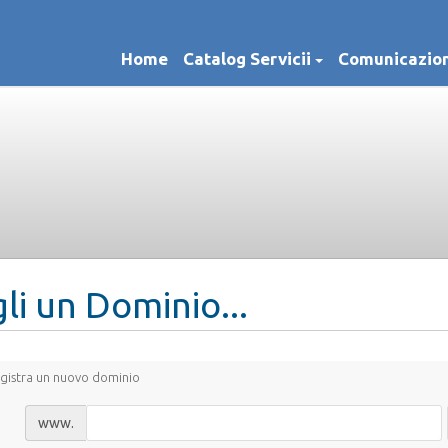
Home
Catalog Servicii
Comunicazion
li un Dominio...
gistra un nuovo dominio
www.