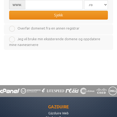
www.
Sjekk
Overfør domenet fra en annen registrar
Jeg vil bruke min eksisterende domene og oppdatere
mine navneservere
GAZDUIRE
Găzduire Web