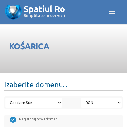
Toggle navig
KOŠARICA
Izaberite domenu...
Registriraj novu domenu