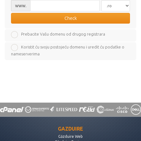
www.
Check
Prebacite Vašu domenu od drugog registrara
Koristit ću svoju postojeću domenu i uredit ću podatke o
nameserverima
GAZDUIRE
Găzduire Web