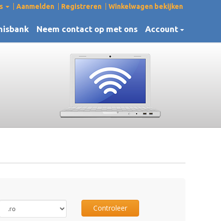
ds
Aanmelden
Registreren
Winkelwagen bekijken
nisbank
Neem contact op met ons
Account
Controleer