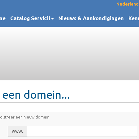
Nederlan
me
Catalog Servicii
Nieuws & Aankondigingen
Ken
 een domein...
gistreer een nieuw domein
www.