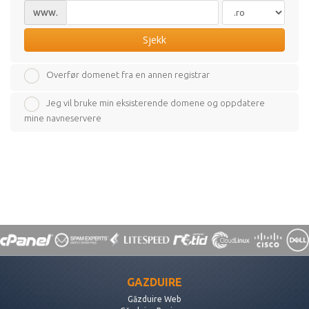
www.
Sjekk
Overfør domenet fra en annen registrar
Jeg vil bruke min eksisterende domene og oppdatere
mine navneservere
GAZDUIRE
Găzduire Web