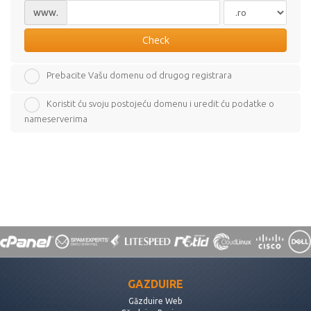
www.
Check
Prebacite Vašu domenu od drugog registrara
Koristit ću svoju postojeću domenu i uredit ću podatke o
nameserverima
GAZDUIRE
Găzduire Web