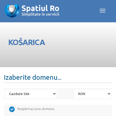
Toggle navig
KOŠARICA
Izaberite domenu...
Registriraj novu domenu