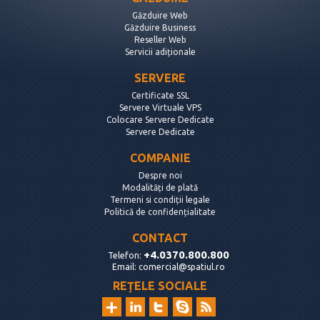
Găzduire Web
Găzduire Business
Reseller Web
Servicii adiționale
SERVERE
Certificate SSL
Servere Virtuale VPS
Colocare Servere Dedicate
Servere Dedicate
COMPANIE
Despre noi
Modalități de plată
Termeni si condiții legale
Politică de confidențialitate
CONTACT
+4.0370.800.800
Telefon:
Email:
comercial@spatiul.ro
REȚELE SOCIALE