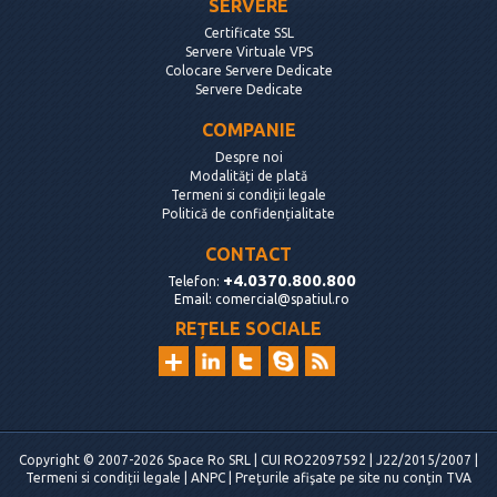
SERVERE
Certificate SSL
Servere Virtuale VPS
Colocare Servere Dedicate
Servere Dedicate
COMPANIE
Despre noi
Modalități de plată
Termeni si condiții legale
Politică de confidențialitate
CONTACT
+4.0370.800.800
Telefon:
Email:
comercial@spatiul.ro
REȚELE SOCIALE
Copyright © 2007-2026 Space Ro SRL | CUI RO22097592 | J22/2015/2007 |
Termeni si condiții legale
|
ANPC
| Preţurile afişate pe site nu conţin TVA