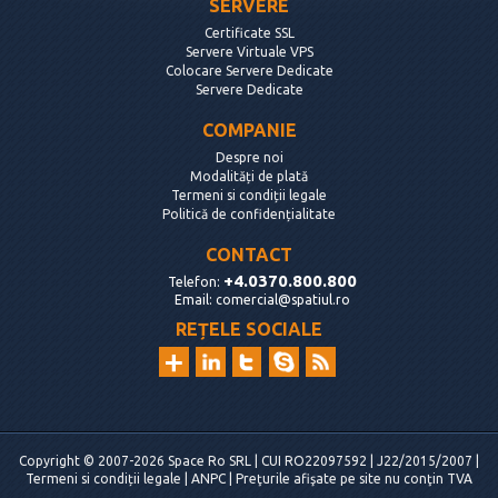
SERVERE
Certificate SSL
Servere Virtuale VPS
Colocare Servere Dedicate
Servere Dedicate
COMPANIE
Despre noi
Modalități de plată
Termeni si condiții legale
Politică de confidențialitate
CONTACT
+4.0370.800.800
Telefon:
Email:
comercial@spatiul.ro
REȚELE SOCIALE
Copyright © 2007-2026 Space Ro SRL | CUI RO22097592 | J22/2015/2007 |
Termeni si condiții legale
|
ANPC
| Preţurile afişate pe site nu conţin TVA