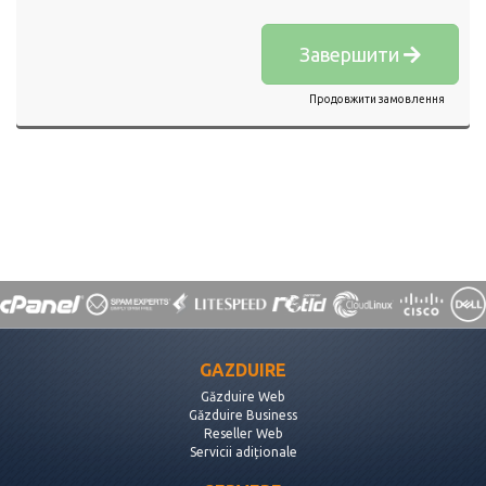
Завершити
Продовжити замовлення
GAZDUIRE
Găzduire Web
Găzduire Business
Reseller Web
Servicii adiționale