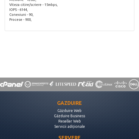
Viteza citire/scriere - 15mbps,
IOPS - 6144,
Conexiuni - 90,
Procese - 900,
GAZDUIRE
Găzduire Web
Găzduire Business
Reseller Web
Servicii adiționale
SERVERE