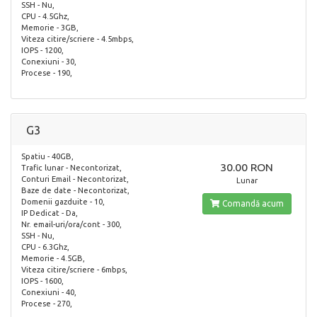
SSH - Nu,
CPU - 4.5Ghz,
Memorie - 3GB,
Viteza citire/scriere - 4.5mbps,
IOPS - 1200,
Conexiuni - 30,
Procese - 190,
G3
Spatiu - 40GB,
30.00 RON
Trafic lunar - Necontorizat,
Conturi Email - Necontorizat,
Lunar
Baze de date - Necontorizat,
Domenii gazduite - 10,
Comandă acum
IP Dedicat - Da,
Nr. email-uri/ora/cont - 300,
SSH - Nu,
CPU - 6.3Ghz,
Memorie - 4.5GB,
Viteza citire/scriere - 6mbps,
IOPS - 1600,
Conexiuni - 40,
Procese - 270,