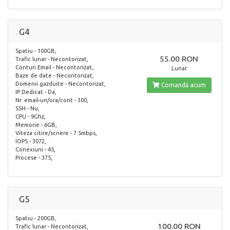
G4
Spatiu - 100GB,
55.00 RON
Trafic lunar - Necontorizat,
Conturi Email - Necontorizat,
Lunar
Baze de date - Necontorizat,
Domenii gazduite - Necontorizat,
Comandă acum
IP Dedicat - Da,
Nr. email-uri/ora/cont - 300,
SSH - Nu,
CPU - 9Ghz,
Memorie - 6GB,
Viteza citire/scriere - 7.5mbps,
IOPS - 3072,
Conexiuni - 45,
Procese - 375,
G5
Spatiu - 200GB,
100.00 RON
Trafic lunar - Necontorizat,