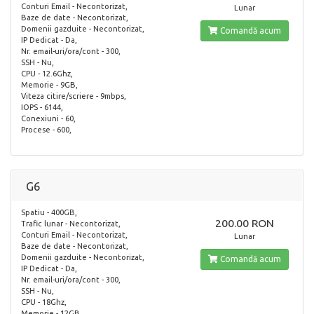
Conturi Email - Necontorizat,
Lunar
Baze de date - Necontorizat,
Domenii gazduite - Necontorizat,
Comandă acum
IP Dedicat - Da,
Nr. email-uri/ora/cont - 300,
SSH - Nu,
CPU - 12.6Ghz,
Memorie - 9GB,
Viteza citire/scriere - 9mbps,
IOPS - 6144,
Conexiuni - 60,
Procese - 600,
G6
Spatiu - 400GB,
200.00 RON
Trafic lunar - Necontorizat,
Conturi Email - Necontorizat,
Lunar
Baze de date - Necontorizat,
Domenii gazduite - Necontorizat,
Comandă acum
IP Dedicat - Da,
Nr. email-uri/ora/cont - 300,
SSH - Nu,
CPU - 18Ghz,
Memorie - 12GB,