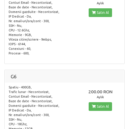
Conturi Email - Necontorizat,
Aylık
Baze de date - Necontorizat,
Domenii gazduite - Necontorizat,
Satın Al
IP Dedicat - Da,
Nr. email-uri/ora/cont - 300,
SSH - Nu,
CPU - 12.6Ghz,
Memorie - 9GB,
Viteza citire/scriere - 9mbps,
IOPS - 6144,
Conexiuni - 60,
Procese - 600,
G6
Spatiu - 400GB,
200.00 RON
Trafic lunar - Necontorizat,
Conturi Email - Necontorizat,
Aylık
Baze de date - Necontorizat,
Domenii gazduite - Necontorizat,
Satın Al
IP Dedicat - Da,
Nr. email-uri/ora/cont - 300,
SSH - Nu,
CPU - 18Ghz,
Memorie - 12GB,