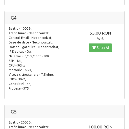
G4
Spatiu - 100GB,
55.00 RON
Trafic lunar - Necontorizat,
Conturi Email - Necontorizat,
Aylık
Baze de date - Necontorizat,
Domenii gazduite - Necontorizat,
Satın Al
IP Dedicat - Da,
Nr. email-uri/ora/cont - 300,
SSH - Nu,
CPU - 9Ghz,
Memorie - 6GB,
Viteza citire/scriere - 7.5mbps,
IOPS - 3072,
Conexiuni - 45,
Procese - 375,
G5
Spatiu - 200GB,
100.00 RON
Trafic lunar - Necontorizat,