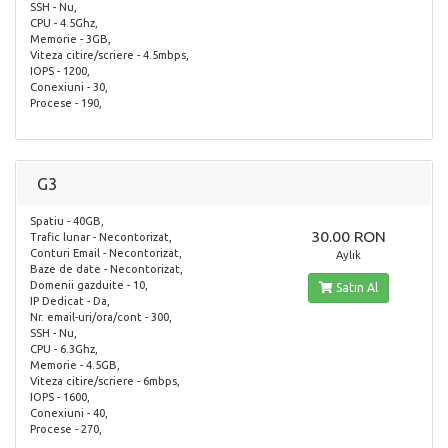
SSH - Nu,
CPU - 4.5Ghz,
Memorie - 3GB,
Viteza citire/scriere - 4.5mbps,
IOPS - 1200,
Conexiuni - 30,
Procese - 190,
G3
Spatiu - 40GB,
30.00 RON
Trafic lunar - Necontorizat,
Conturi Email - Necontorizat,
Aylık
Baze de date - Necontorizat,
Domenii gazduite - 10,
Satın Al
IP Dedicat - Da,
Nr. email-uri/ora/cont - 300,
SSH - Nu,
CPU - 6.3Ghz,
Memorie - 4.5GB,
Viteza citire/scriere - 6mbps,
IOPS - 1600,
Conexiuni - 40,
Procese - 270,