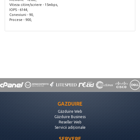
Viteza citire/scriere - 15mbps,
IOPS - 6144,
Conexiuni - 90,
Procese - 900,
GAZDUIRE
Găzduire Web
Găzduire Business
Reseller Web
Servicii adiționale
SERVERE