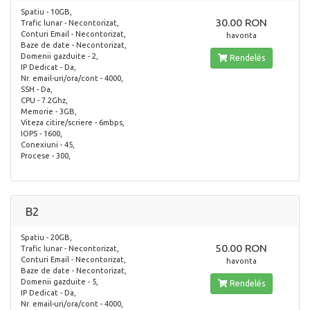
Spatiu - 10GB,
30.00 RON
Trafic lunar - Necontorizat,
Conturi Email - Necontorizat,
havonta
Baze de date - Necontorizat,
Domenii gazduite - 2,
Rendelés
IP Dedicat - Da,
Nr. email-uri/ora/cont - 4000,
SSH - Da,
CPU - 7.2Ghz,
Memorie - 3GB,
Viteza citire/scriere - 6mbps,
IOPS - 1600,
Conexiuni - 45,
Procese - 300,
B2
Spatiu - 20GB,
50.00 RON
Trafic lunar - Necontorizat,
Conturi Email - Necontorizat,
havonta
Baze de date - Necontorizat,
Domenii gazduite - 5,
Rendelés
IP Dedicat - Da,
Nr. email-uri/ora/cont - 4000,