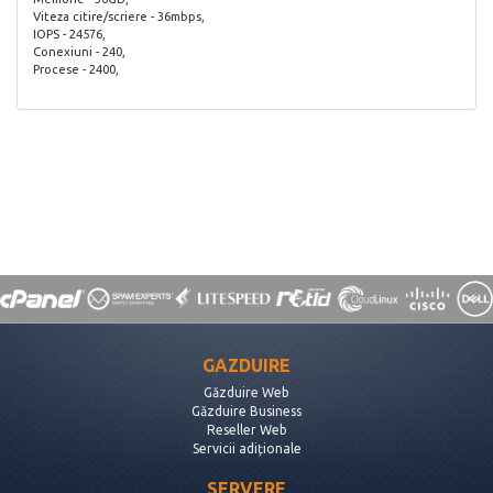
Viteza citire/scriere - 36mbps,
IOPS - 24576,
Conexiuni - 240,
Procese - 2400,
GAZDUIRE
Găzduire Web
Găzduire Business
Reseller Web
Servicii adiționale
SERVERE