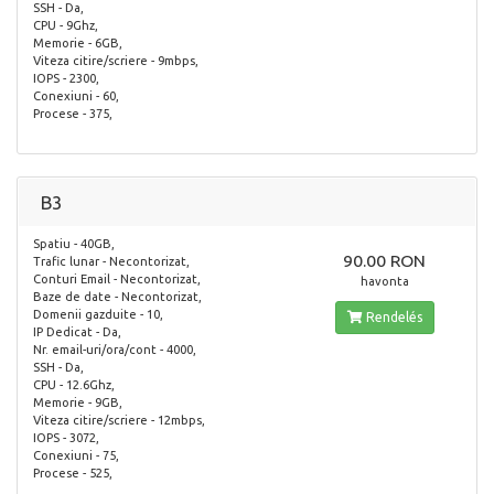
SSH - Da,
CPU - 9Ghz,
Memorie - 6GB,
Viteza citire/scriere - 9mbps,
IOPS - 2300,
Conexiuni - 60,
Procese - 375,
B3
Spatiu - 40GB,
90.00 RON
Trafic lunar - Necontorizat,
Conturi Email - Necontorizat,
havonta
Baze de date - Necontorizat,
Domenii gazduite - 10,
Rendelés
IP Dedicat - Da,
Nr. email-uri/ora/cont - 4000,
SSH - Da,
CPU - 12.6Ghz,
Memorie - 9GB,
Viteza citire/scriere - 12mbps,
IOPS - 3072,
Conexiuni - 75,
Procese - 525,