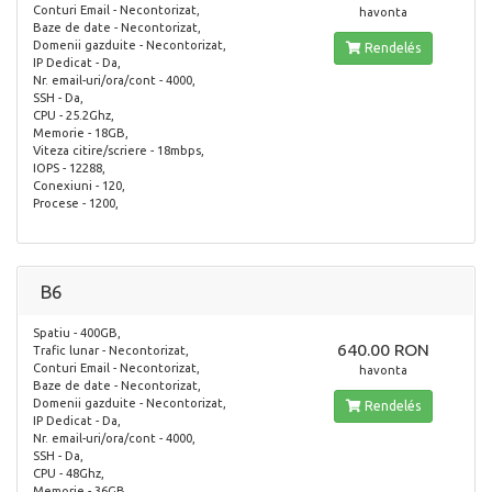
Conturi Email - Necontorizat,
havonta
Baze de date - Necontorizat,
Domenii gazduite - Necontorizat,
Rendelés
IP Dedicat - Da,
Nr. email-uri/ora/cont - 4000,
SSH - Da,
CPU - 25.2Ghz,
Memorie - 18GB,
Viteza citire/scriere - 18mbps,
IOPS - 12288,
Conexiuni - 120,
Procese - 1200,
B6
Spatiu - 400GB,
640.00 RON
Trafic lunar - Necontorizat,
Conturi Email - Necontorizat,
havonta
Baze de date - Necontorizat,
Domenii gazduite - Necontorizat,
Rendelés
IP Dedicat - Da,
Nr. email-uri/ora/cont - 4000,
SSH - Da,
CPU - 48Ghz,
Memorie - 36GB,