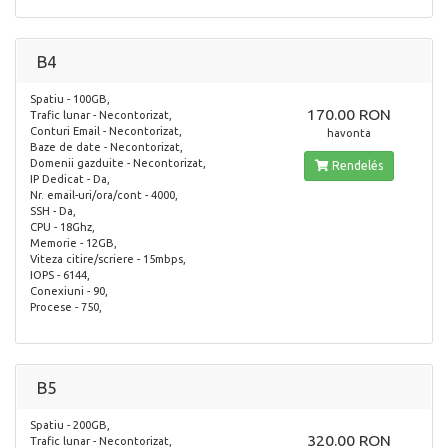
B4
Spatiu - 100GB,
170.00 RON
Trafic lunar - Necontorizat,
Conturi Email - Necontorizat,
havonta
Baze de date - Necontorizat,
Domenii gazduite - Necontorizat,
Rendelés
IP Dedicat - Da,
Nr. email-uri/ora/cont - 4000,
SSH - Da,
CPU - 18Ghz,
Memorie - 12GB,
Viteza citire/scriere - 15mbps,
IOPS - 6144,
Conexiuni - 90,
Procese - 750,
B5
Spatiu - 200GB,
320.00 RON
Trafic lunar - Necontorizat,