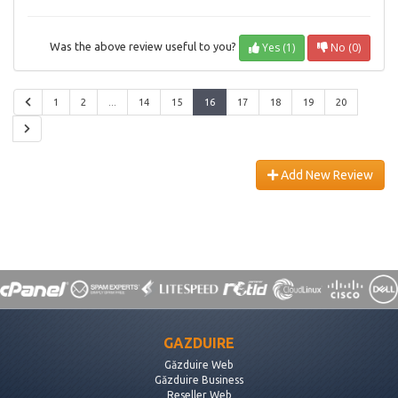
Yes (1)
No (0)
Was the above review useful to you?
1
2
...
14
15
16
17
18
19
20
Add New Review
GAZDUIRE
Găzduire Web
Găzduire Business
Reseller Web