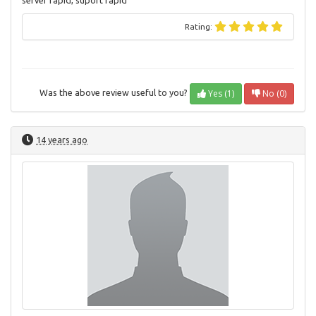
server rapid, suport rapid
Rating:
Yes (1)
No (0)
Was the above review useful to you?
14 years ago