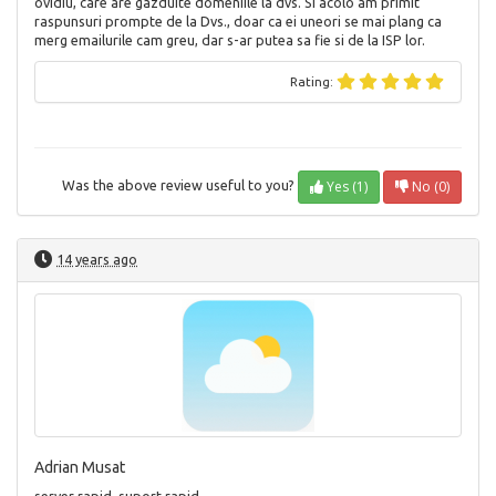
ovidiu, care are gazduite domeniile la dvs. Si acolo am primit
raspunsuri prompte de la Dvs., doar ca ei uneori se mai plang ca
merg emailurile cam greu, dar s-ar putea sa fie si de la ISP lor.
Rating:
Yes (1)
No (0)
Was the above review useful to you?
14 years ago
Adrian Musat