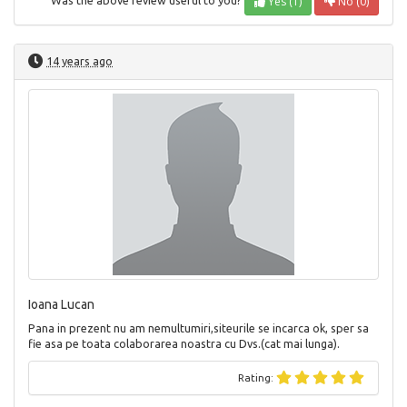
Yes (1)
No (0)
Was the above review useful to you?
14 years ago
Ioana Lucan
Pana in prezent nu am nemultumiri,siteurile se incarca ok, sper sa
fie asa pe toata colaborarea noastra cu Dvs.(cat mai lunga).
Rating: