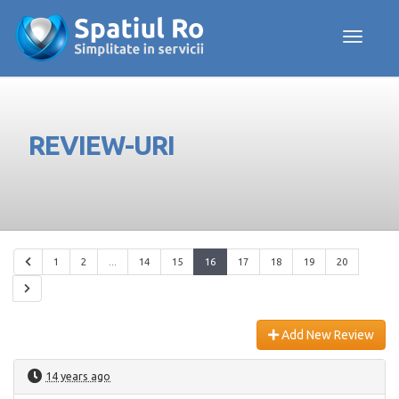
Toggle navig
REVIEW-URI
1
2
...
14
15
16
17
18
19
20
Add New Review
14 years ago