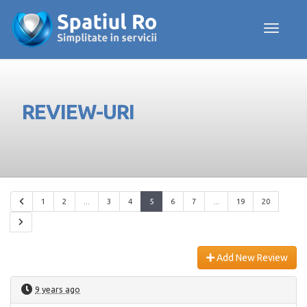
Toggle navig
REVIEW-URI
1
2
...
3
4
5
6
7
...
19
20
Add New Review
9 years ago