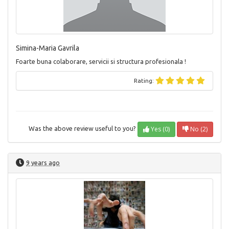
Simina-Maria Gavrila
Foarte buna colaborare, servicii si structura profesionala !
Rating:
Yes (0)
No (2)
Was the above review useful to you?
9 years ago