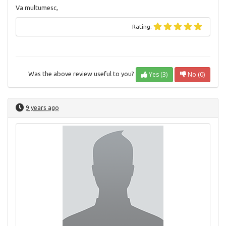
Va multumesc,
Rating:
Yes (3)
No (0)
Was the above review useful to you?
9 years ago