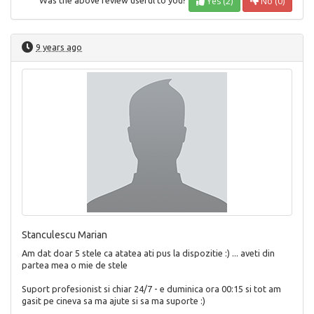
Yes (2)
No (0)
Was the above review useful to you?
9 years ago
Stanculescu Marian
Am dat doar 5 stele ca atatea ati pus la dispozitie :) ... aveti din
partea mea o mie de stele
Suport profesionist si chiar 24/7 - e duminica ora 00:15 si tot am
gasit pe cineva sa ma ajute si sa ma suporte :)