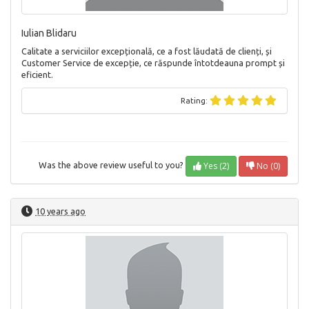
Iulian Blidaru
Calitate a serviciilor excepțională, ce a fost lăudată de clienți, și
Customer Service de excepție, ce răspunde întotdeauna prompt și
eficient.
Rating:
Yes (2)
No (0)
Was the above review useful to you?
10 years ago