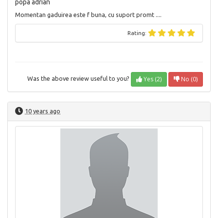
popa adrian
Momentan gaduirea este f buna, cu suport promt ....
Rating:
Yes (2)
No (0)
Was the above review useful to you?
10 years ago