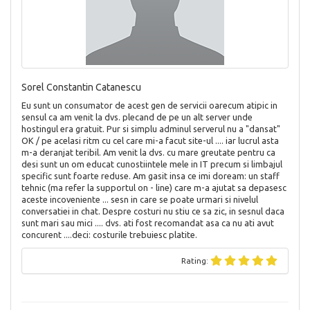
Sorel Constantin Catanescu
Eu sunt un consumator de acest gen de servicii oarecum atipic in
sensul ca am venit la dvs. plecand de pe un alt server unde
hostingul era gratuit. Pur si simplu adminul serverul nu a "dansat"
OK / pe acelasi ritm cu cel care mi-a facut site-ul .... iar lucrul asta
m-a deranjat teribil. Am venit la dvs. cu mare greutate pentru ca
desi sunt un om educat cunostiintele mele in IT precum si limbajul
specific sunt foarte reduse. Am gasit insa ce imi doream: un staff
tehnic (ma refer la supportul on - line) care m-a ajutat sa depasesc
aceste incoveniente ... sesn in care se poate urmari si nivelul
conversatiei in chat. Despre costuri nu stiu ce sa zic, in sesnul daca
sunt mari sau mici .... dvs. ati fost recomandat asa ca nu ati avut
concurent ....deci: costurile trebuiesc platite.
Rating: