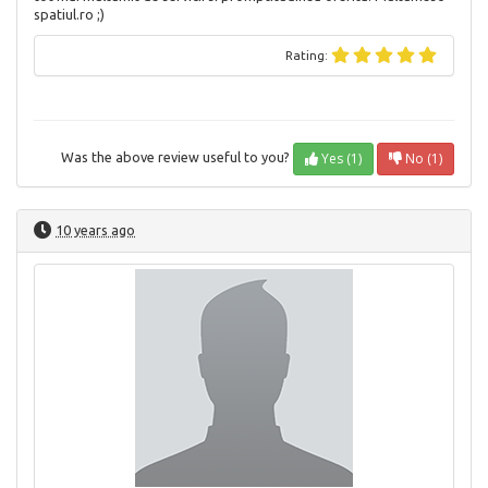
spatiul.ro ;)
Rating:
Yes (1)
No (1)
Was the above review useful to you?
10 years ago