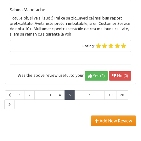
Sabina Manolache
Totul e ok, si va si laud ;) Pai ce sa zic...aveti cel mai bun raport
pret-calitate. Aveti niste preturi imbatabile, si un Customer Service
de nota 10+. Multumesc pentru serviciile de cea mai buna calitate,
si am sa raman cu siguranta la voi!
Rating:
Yes (2)
No (0)
Was the above review useful to you?
1
2
...
3
4
5
6
7
...
19
20
Add New Review