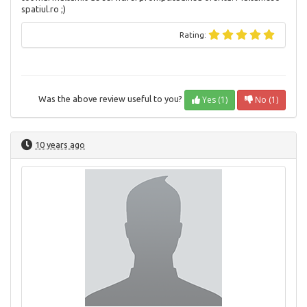
spatiul.ro ;)
Rating:
Yes (1)
No (1)
Was the above review useful to you?
10 years ago