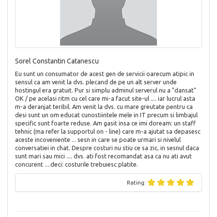
Sorel Constantin Catanescu
Eu sunt un consumator de acest gen de servicii oarecum atipic in
sensul ca am venit la dvs. plecand de pe un alt server unde
hostingul era gratuit. Pur si simplu adminul serverul nu a "dansat"
OK / pe acelasi ritm cu cel care mi-a facut site-ul .... iar lucrul asta
m-a deranjat teribil. Am venit la dvs. cu mare greutate pentru ca
desi sunt un om educat cunostiintele mele in IT precum si limbajul
specific sunt foarte reduse. Am gasit insa ce imi doream: un staff
tehnic (ma refer la supportul on - line) care m-a ajutat sa depasesc
aceste incoveniente ... sesn in care se poate urmari si nivelul
conversatiei in chat. Despre costuri nu stiu ce sa zic, in sesnul daca
sunt mari sau mici .... dvs. ati fost recomandat asa ca nu ati avut
concurent ....deci: costurile trebuiesc platite.
Rating: