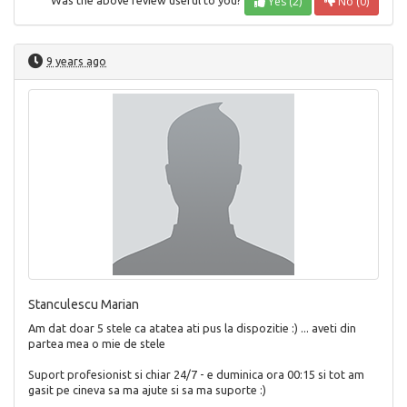
Yes (2)
No (0)
Was the above review useful to you?
9 years ago
Stanculescu Marian
Am dat doar 5 stele ca atatea ati pus la dispozitie :) ... aveti din
partea mea o mie de stele
Suport profesionist si chiar 24/7 - e duminica ora 00:15 si tot am
gasit pe cineva sa ma ajute si sa ma suporte :)