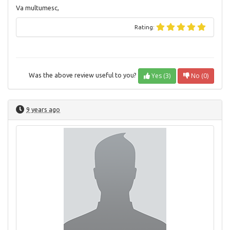
Va multumesc,
Rating:
Yes (3)
No (0)
Was the above review useful to you?
9 years ago