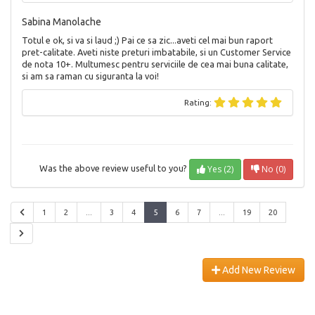
Sabina Manolache
Totul e ok, si va si laud ;) Pai ce sa zic...aveti cel mai bun raport
pret-calitate. Aveti niste preturi imbatabile, si un Customer Service
de nota 10+. Multumesc pentru serviciile de cea mai buna calitate,
si am sa raman cu siguranta la voi!
Rating:
Yes (2)
No (0)
Was the above review useful to you?
1
2
...
3
4
5
6
7
...
19
20
Add New Review