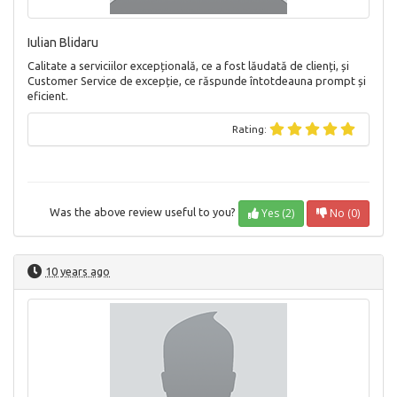
Iulian Blidaru
Calitate a serviciilor excepțională, ce a fost lăudată de clienți, și
Customer Service de excepție, ce răspunde întotdeauna prompt și
eficient.
Rating:
Yes (2)
No (0)
Was the above review useful to you?
10 years ago