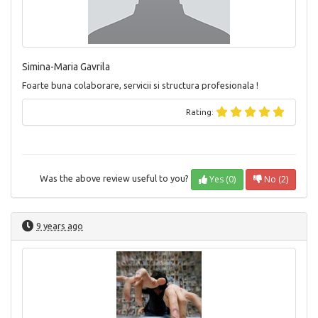
Simina-Maria Gavrila
Foarte buna colaborare, servicii si structura profesionala !
Rating:
Yes (0)
No (2)
Was the above review useful to you?
9 years ago