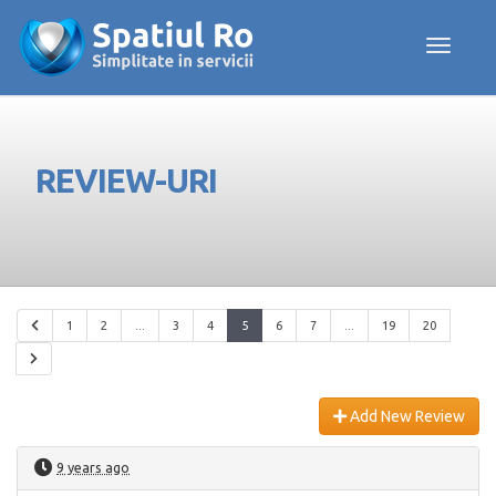
Toggle navig
REVIEW-URI
1
2
...
3
4
5
6
7
...
19
20
Add New Review
9 years ago