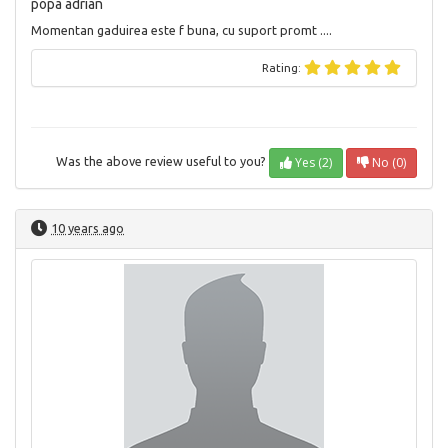
popa adrian
Momentan gaduirea este f buna, cu suport promt ....
Rating:
Yes (2)
No (0)
Was the above review useful to you?
10 years ago