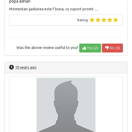
popa adrian
Momentan gaduirea este f buna, cu suport promt ....
Rating:
Yes (2)
No (0)
Was the above review useful to you?
10 years ago