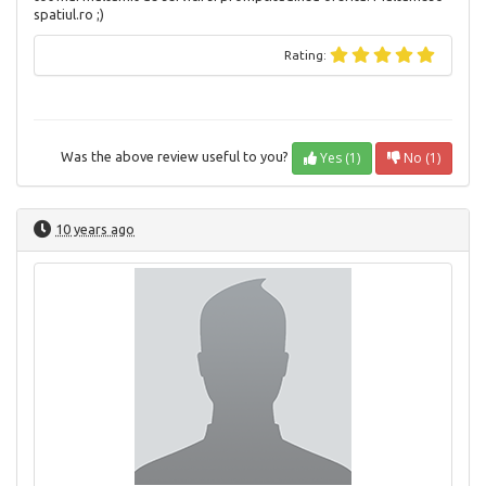
spatiul.ro ;)
Rating:
Yes (1)
No (1)
Was the above review useful to you?
10 years ago