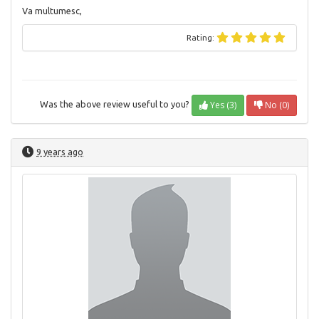
Va multumesc,
Rating:
Yes (3)
No (0)
Was the above review useful to you?
9 years ago