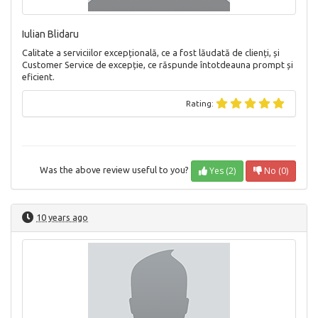
Iulian Blidaru
Calitate a serviciilor excepțională, ce a fost lăudată de clienți, și
Customer Service de excepție, ce răspunde întotdeauna prompt și
eficient.
Rating:
Yes (2)
No (0)
Was the above review useful to you?
10 years ago