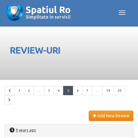
Toggle navig
REVIEW-URI
1
2
...
3
4
5
6
7
...
19
20
Add New Review
9 years ago