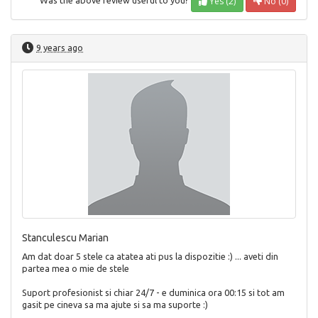
Yes (2)
No (0)
Was the above review useful to you?
9 years ago
Stanculescu Marian
Am dat doar 5 stele ca atatea ati pus la dispozitie :) ... aveti din
partea mea o mie de stele
Suport profesionist si chiar 24/7 - e duminica ora 00:15 si tot am
gasit pe cineva sa ma ajute si sa ma suporte :)