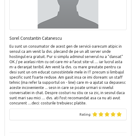
Sorel Constantin Catanescu
Eu sunt un consumator de acest gen de servicii oarecum atipic in
sensul ca am venit la dvs. plecand de pe un alt server unde
hostingul era gratuit. Pur si simplu adminul serverul nu a "dansat"
OK / pe acelasi ritm cu cel care mi-a facut site-ul .... iar lucrul asta
m-a deranjat teribil. Am venit la dvs. cu mare greutate pentru ca
desi sunt un om educat cunostiintele mele in IT precum si limbajul
specific sunt foarte reduse. Am gasit insa ce imi doream: un staff
tehnic (ma refer la supportul on - line) care m-a ajutat sa depasesc
aceste incoveniente ... sesn in care se poate urmari si nivelul
conversatiei in chat. Despre costuri nu stiu ce sa zic, in sesnul daca
sunt mari sau mici .... dvs. ati fost recomandat asa ca nu ati avut
concurent ....deci: costurile trebuiesc platite.
Rating: