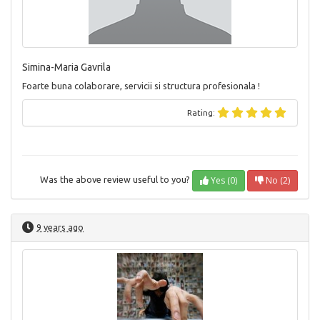
Simina-Maria Gavrila
Foarte buna colaborare, servicii si structura profesionala !
Rating:
Yes (0)
No (2)
Was the above review useful to you?
9 years ago