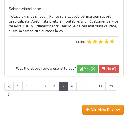
Sabina Manolache
Totul e ok, si va si laud ;) Pai ce sa zic...aveti cel mai bun raport
pret-calitate. Aveti niste preturi imbatabile, si un Customer Service
de nota 10+. Multumesc pentru serviciile de cea mai buna calitate,
si am sa raman cu siguranta la voi!
Rating:
Yes (2)
No (0)
Was the above review useful to you?
1
2
...
3
4
5
6
7
...
19
20
Add New Review