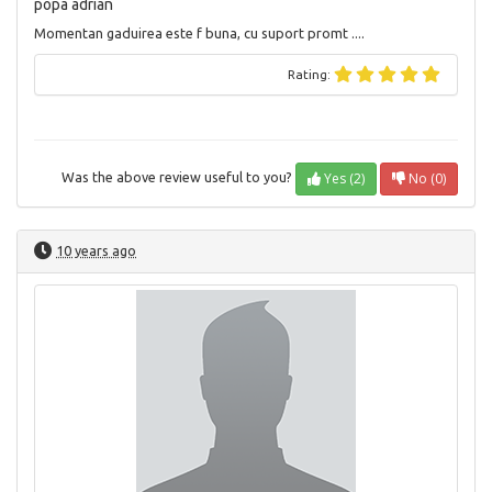
popa adrian
Momentan gaduirea este f buna, cu suport promt ....
Rating:
Yes (2)
No (0)
Was the above review useful to you?
10 years ago