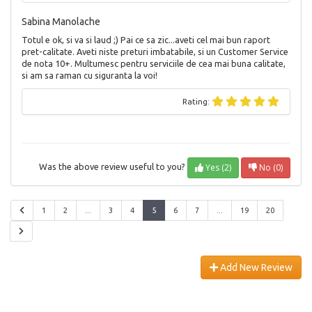
Sabina Manolache
Totul e ok, si va si laud ;) Pai ce sa zic...aveti cel mai bun raport
pret-calitate. Aveti niste preturi imbatabile, si un Customer Service
de nota 10+. Multumesc pentru serviciile de cea mai buna calitate,
si am sa raman cu siguranta la voi!
Rating:
Yes (2)
No (0)
Was the above review useful to you?
1
2
...
3
4
5
6
7
...
19
20
Add New Review