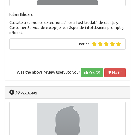
Iulian Blidaru
Calitate a serviciilor excepțională, ce a fost lăudată de clienți, și
Customer Service de excepție, ce răspunde întotdeauna prompt și
eficient.
Rating:
Yes (2)
No (0)
Was the above review useful to you?
10 years ago