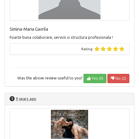
Simina-Maria Gavrila
Foarte buna colaborare, servicii si structura profesionala !
Rating:
Yes (0)
No (2)
Was the above review useful to you?
9 years ago