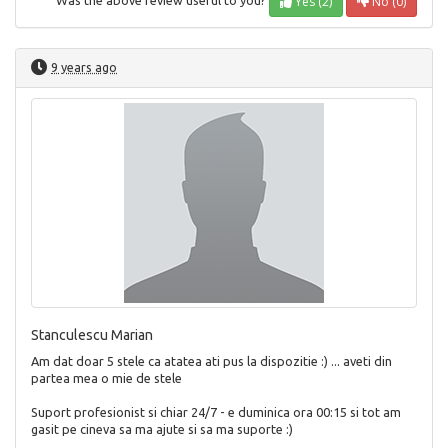
Yes (2)
No (0)
Was the above review useful to you?
9 years ago
Stanculescu Marian
Am dat doar 5 stele ca atatea ati pus la dispozitie :) ... aveti din
partea mea o mie de stele
Suport profesionist si chiar 24/7 - e duminica ora 00:15 si tot am
gasit pe cineva sa ma ajute si sa ma suporte :)