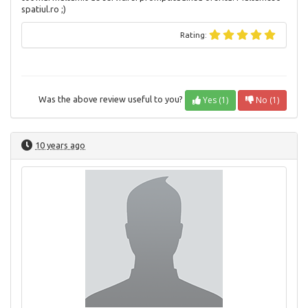
spatiul.ro ;)
Rating:
Yes (1)
No (1)
Was the above review useful to you?
10 years ago