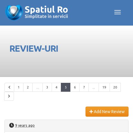
Toggle navig
REVIEW-URI
1
2
...
3
4
5
6
7
...
19
20
Add New Review
9 years ago