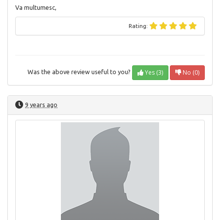
Va multumesc,
Rating:
Yes (3)
No (0)
Was the above review useful to you?
9 years ago