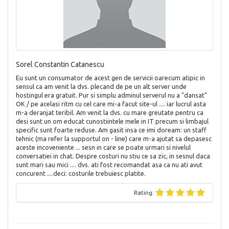
Sorel Constantin Catanescu
Eu sunt un consumator de acest gen de servicii oarecum atipic in
sensul ca am venit la dvs. plecand de pe un alt server unde
hostingul era gratuit. Pur si simplu adminul serverul nu a "dansat"
OK / pe acelasi ritm cu cel care mi-a facut site-ul .... iar lucrul asta
m-a deranjat teribil. Am venit la dvs. cu mare greutate pentru ca
desi sunt un om educat cunostiintele mele in IT precum si limbajul
specific sunt foarte reduse. Am gasit insa ce imi doream: un staff
tehnic (ma refer la supportul on - line) care m-a ajutat sa depasesc
aceste incoveniente ... sesn in care se poate urmari si nivelul
conversatiei in chat. Despre costuri nu stiu ce sa zic, in sesnul daca
sunt mari sau mici .... dvs. ati fost recomandat asa ca nu ati avut
concurent ....deci: costurile trebuiesc platite.
Rating: