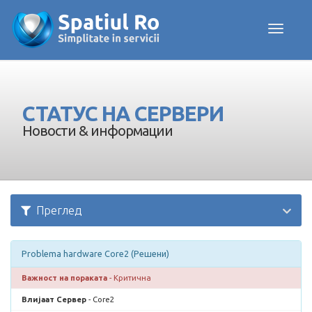
Toggle navig
СТАТУС НА СЕРВЕРИ
Новости & информации
Преглед
Problema hardware Core2 (Решени)
Важност на пораката
- Критична
Влијаат Сервер
- Core2