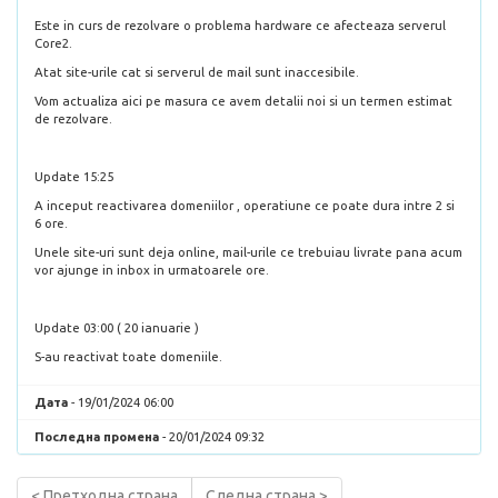
Este in curs de rezolvare o problema hardware ce afecteaza serverul
Core2.
Atat site-urile cat si serverul de mail sunt inaccesibile.
Vom actualiza aici pe masura ce avem detalii noi si un termen estimat
de rezolvare.
Update 15:25
A inceput reactivarea domeniilor , operatiune ce poate dura intre 2 si
6 ore.
Unele site-uri sunt deja online, mail-urile ce trebuiau livrate pana acum
vor ajunge in inbox in urmatoarele ore.
Update 03:00 ( 20 ianuarie )
S-au reactivat toate domeniile.
Дата
- 19/01/2024 06:00
Последна промена
- 20/01/2024 09:32
< Претходна страна
Следна страна >