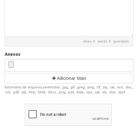
lines: 0 words: 0
guardado
Anexos
Adicionar Mais
Extensões de arquivos permitidas: .jpg, .gif, .jpeg, .png, .tif, .zip, .rar, .ace, .doc,
.txt, .pdf, .sql, .htm, .html, .docx, .png, .psd, .bmp, .xps, .sql, .xls, .xlsx, .mp4