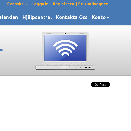
Svenska
Logga in
Registrera
Se kundvagnen
elanden
Hjälpcentral
Kontakta Oss
Konto
L