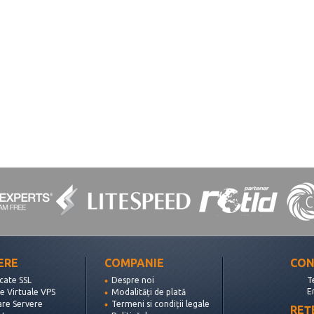
ERE
COMPANIE
CON
icate SSL
Despre noi
T
E
e Virtuale VPS
Modalități de plată
are Servere
Termeni si condiții legale
REȚ