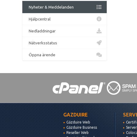
Nyheter & Meddelanden
Hjälpcentral
Nedladdningar
Nätverksstatus
Öppna ärende
GAZDUIRE
SERV
Găzduire Web
Certif
Găzduire Business
Server
Reseller Web
Coloc