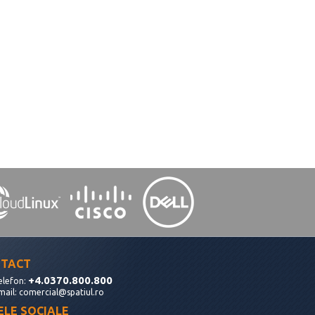
TACT
+4.0370.800.800
elefon:
mail:
comercial@spatiul.ro
ELE SOCIALE