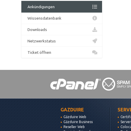
Ankündigungen
Wissensdatenbank
Downloads
Netzwerkstatus
Ticket öffnen
GAZDUIRE
SERV
Găzduire Web
Certif
Găzduire Business
Server
Reseller Web
Coloc