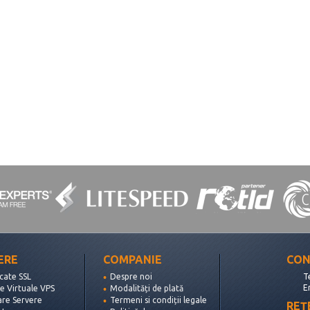
ERE
COMPANIE
CON
icate SSL
Despre noi
T
E
e Virtuale VPS
Modalități de plată
are Servere
Termeni si condiții legale
REȚ