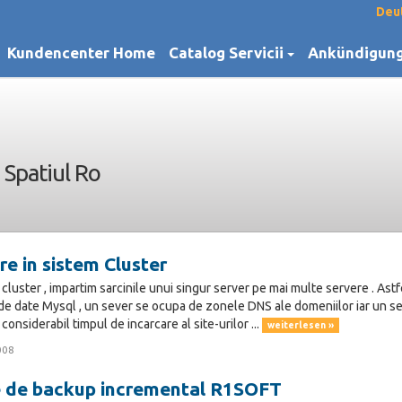
Deu
Kundencenter Home
Catalog Servicii
Ankündigun
Spatiul Ro
e in sistem Cluster
 cluster , impartim sarcinile unui singur server pe mai multe servere . As
e date Mysql , un sever se ocupa de zonele DNS ale domeniilor iar un ser
onsiderabil timpul de incarcare al site-urilor ...
weiterlesen »
008
e de backup incremental R1SOFT