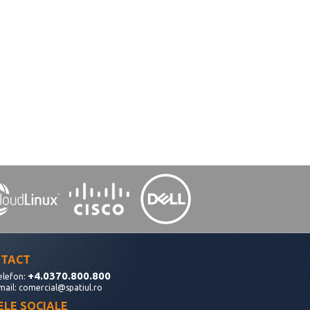
TACT
+4.0370.800.800
elefon:
mail:
comercial@spatiul.ro
ELE SOCIALE