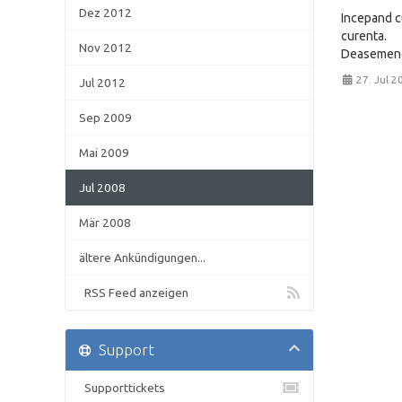
Dez 2012
Incepand cu
curenta.
Nov 2012
Deasemenea
27. Jul 2
Jul 2012
Sep 2009
Mai 2009
Jul 2008
Mär 2008
ältere Ankündigungen...
RSS Feed anzeigen
Support
Supporttickets