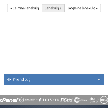
« Eelmine lehekülg
Järgmine lehekülg »
Klienditugi