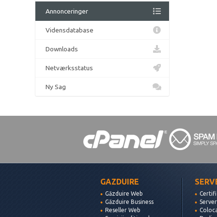
Annonceringer
Vidensdatabase
Downloads
Netværksstatus
Ny Sag
GAZDUIRE
SERV
Găzduire Web
Certif
Găzduire Business
Server
Reseller Web
Coloc