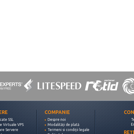
ERE
COMPANIE
CON
icate SSL
Despre noi
T
E
e Virtuale VPS
Modalități de plată
are Servere
Termeni si condiții legale
REȚ