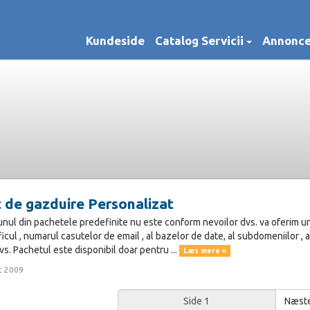
Kundeside
Catalog Servicii
Annonce
 de gazduire Personalizat
unul din pachetele predefinite nu este conform nevoilor dvs. va oferim u
aficul , numarul casutelor de email , al bazelor de date, al subdomeniilor , 
vs. Pachetul este disponibil doar pentru ...
Læs mere »
t 2009
Næste