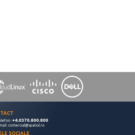
TACT
+4.0370.800.800
elefon:
mail:
comercial@spatiul.ro
ELE SOCIALE