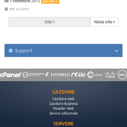
de 1 noiembrie 2012
Läs mer »
9th Jul 2012
Nästa sida »
Support
GAZDUIRE
Găzduire Web
Găzduire Business
Reseller Web
Servicii adiționale
SERVERE