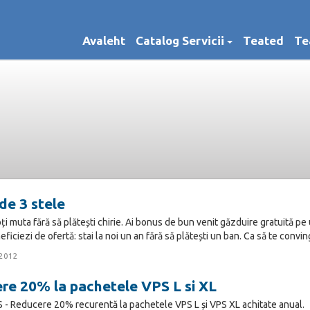
Avaleht
Catalog Servicii
Teated
Te
de 3 stele
i muta fără să plătești chirie. Ai bonus de bun venit găzduire gratuită p
ficiezi de ofertă: stai la noi un an fără să plătești un ban. Ca să te convingi
2012
re 20% la pachetele VPS L si XL
- Reducere 20% recurentă la pachetele VPS L și VPS XL achitate anual.