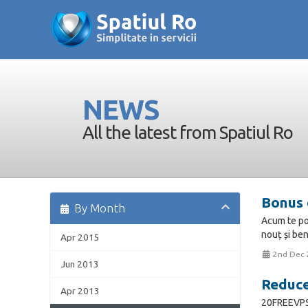
NEWS
All the latest from Spatiul Ro
Bonus 
By Month
Acum te poț
nouț și bene
Apr 2015
2nd Dec 
Jun 2013
Reduce
Apr 2013
20FREEVPS 