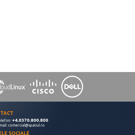
TACT
+4.0370.800.800
elefon:
mail:
comercial@spatiul.ro
ELE SOCIALE