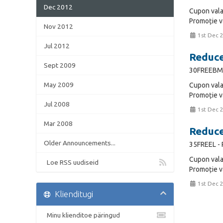
Dec 2012
Cupon vala
Promoție va
Nov 2012
1st Dec 
Jul 2012
Reduce
Sept 2009
30FREEBM -
May 2009
Cupon vala
Promoție va
Jul 2008
1st Dec 
Mar 2008
Reduce
Older Announcements...
35FREEL - 
Cupon vala
Loe RSS uudiseid
Promoție va
1st Dec 
Klienditugi
Minu klienditoe päringud