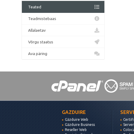
Teated
Teadmistebaas
Allalaetav
Võrgu staatus
Ava päring
GAZDUIRE
SERV
Găzduire Web
Certif
Găzduire Business
Server
Reseller Web
Coloc