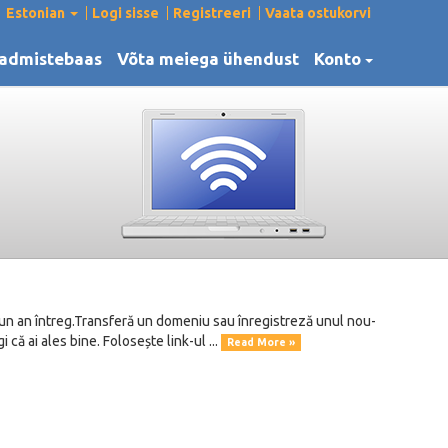
Estonian
Logi sisse
Registreeri
Vaata ostukorvi
admistebaas
Võta meiega ühendust
Konto
e un an întreg.Transferă un domeniu sau înregistreză unul nou-
 că ai ales bine. Folosește link-ul ...
Read More »