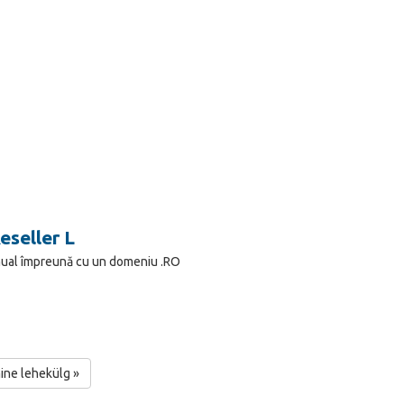
eseller L
anual împreună cu un domeniu .RO
ine lehekülg »