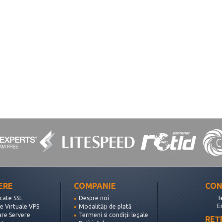
ERE
COMPANIE
CON
icate SSL
Despre noi
T
E
e Virtuale VPS
Modalități de plată
are Servere
Termeni si condiții legale
REȚ