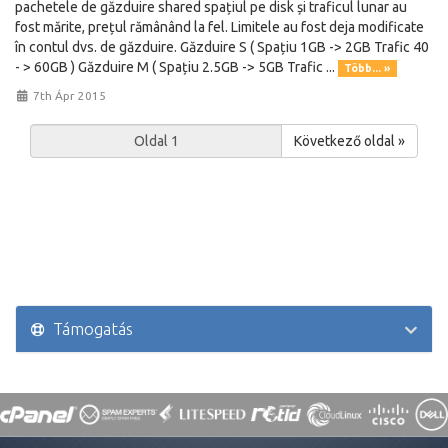
pachetele de găzduire shared spațiul pe disk și traficul lunar au
fost mărite, prețul rămânând la fel. Limitele au fost deja modificate
în contul dvs. de găzduire. Găzduire S ( Spațiu 1GB -> 2GB Trafic 40
- > 60GB ) Găzduire M ( Spațiu 2.5GB -> 5GB Trafic ...
Több... »
7th Ápr 2015
Következő oldal »
Támogatás