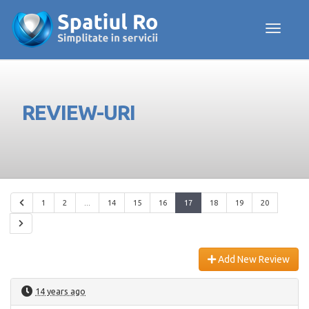
Toggle navig
REVIEW-URI
1
2
...
14
15
16
17
18
19
20
Add New Review
14 years ago