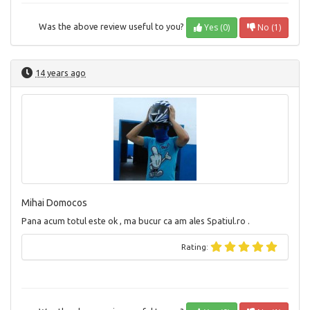
Yes (0)
No (1)
Was the above review useful to you?
14 years ago
Mihai Domocos
Pana acum totul este ok , ma bucur ca am ales Spatiul.ro .
Rating: