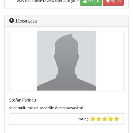
Yes (0)
No (1)
Was the above review useful to you?
14 years ago
Stefan Parincu
Sunt multumit de serviciile dumneavoastra!
Rating: