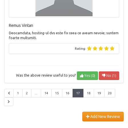
Remus Vintan
Deocamdata, hosting-ul dvs este fix ceea ce aveam nevoie; suntem
foarte multumiti.
Rating:
Yes (0)
No (1)
Was the above review useful to you?
1
2
...
14
15
16
17
18
19
20
Add New Review