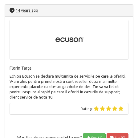
14 years ago
Florin Tarța
Echipa Ecuson se declara multumita de serviciile pe care le oferiti.
V-am ales pentru primul nostru cont reseller dupa mai multe
experiente placute cu site-uri gazduite de dvs. Tin sa va felicit
pentru raspunsul rapid pe care il oferiti in cazurile de support;
client service de nota 10.
Rating:
Yes (1)
No (0)
Was the above review useful to you?