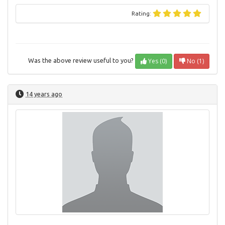
Rating:
Yes (0)
No (1)
Was the above review useful to you?
14 years ago