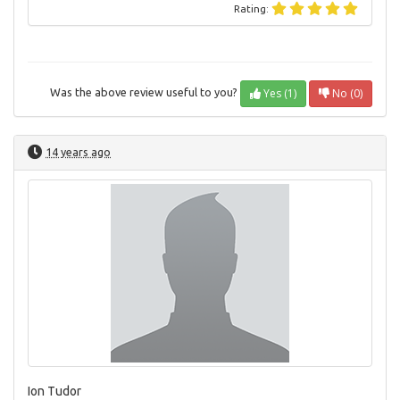
Rating:
Yes (1)
No (0)
Was the above review useful to you?
14 years ago
Ion Tudor