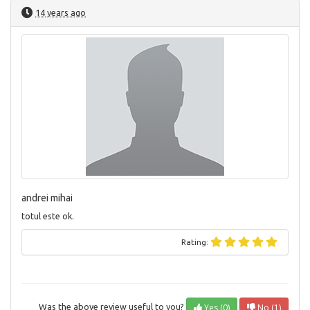
14 years ago
andrei mihai
totul este ok.
Rating:
Yes (0)
No (1)
Was the above review useful to you?