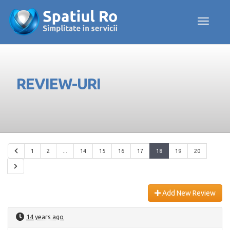
Toggle navig
REVIEW-URI
1
2
...
14
15
16
17
18
19
20
Add New Review
14 years ago