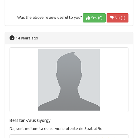
Yes (0)
No (1)
Was the above review useful to you?
14 years ago
Berszan-Arus Gyorgy
Da, sunt multumita de serviciile oferite de Spatiul Ro.