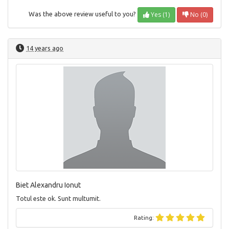
Yes (1)
No (0)
Was the above review useful to you?
14 years ago
Biet Alexandru Ionut
Totul este ok. Sunt multumit.
Rating: