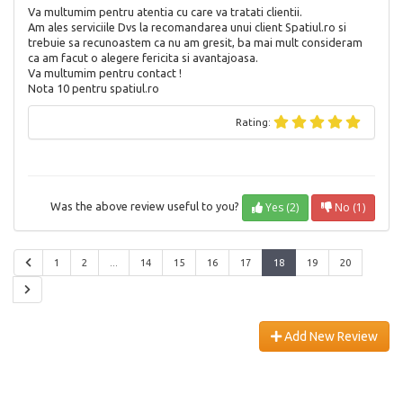
Va multumim pentru atentia cu care va tratati clientii.
Am ales serviciile Dvs la recomandarea unui client Spatiul.ro si
trebuie sa recunoastem ca nu am gresit, ba mai mult consideram
ca am facut o alegere fericita si avantajoasa.
Va multumim pentru contact !
Nota 10 pentru spatiul.ro
Rating:
Yes (2)
No (1)
Was the above review useful to you?
1
2
...
14
15
16
17
18
19
20
Add New Review