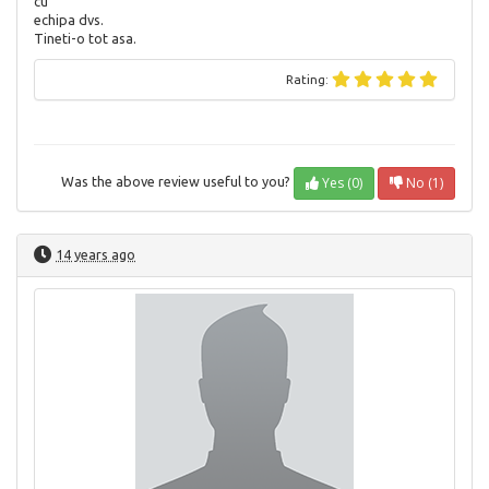
cu
echipa dvs.
Tineti-o tot asa.
Rating:
Yes (0)
No (1)
Was the above review useful to you?
14 years ago