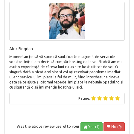
Alex Bogdan
Momentan țin să vă spun că sunt foarte mulțumit de serviciile
voastre. Inițial am decis să cumpăr hosting de la voi fiindcă am mai
avut o experiență de câteva luni cu un site host-uit tot de voi. O
singură dată a picat acel site și voi ați rezolvat problema imediat.
Client service-ul îmi place la fel de mult, fiind întotdeauna cineva
gata să te ajute și cât mai repede. Îmi place la nebunie Spațiul.ro și
cu siguranță o să îmi mențin hosting-ul aici.
Rating:
Yes (1)
No (0)
Was the above review useful to you?