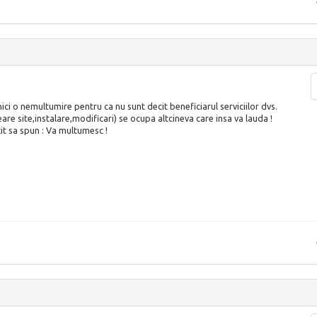
ci o nemultumire pentru ca nu sunt decit beneficiarul serviciilor dvs.
eare site,instalare,modificari) se ocupa altcineva care insa va lauda !
it sa spun : Va multumesc !