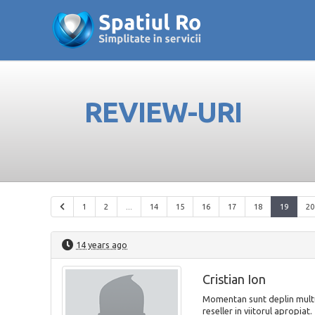
REVIEW-URI
1
2
...
14
15
16
17
18
19
20
14 years ago
Cristian Ion
Momentan sunt deplin multum
reseller in viitorul apropiat.