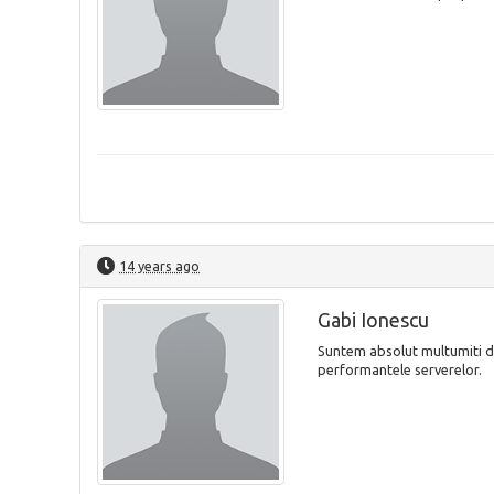
14 years ago
Gabi Ionescu
Suntem absolut multumiti de 
performantele serverelor.