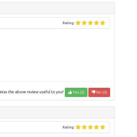
Rating:
Yes (2)
No (0)
Was the above review useful to you?
Rating: