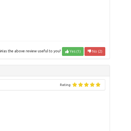
Yes (1)
No (2)
Was the above review useful to you?
Rating: