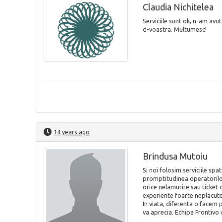
Claudia Nichitelea
Serviciile sunt ok, n-am av
d-voastra. Multumesc!
14 years ago
Brindusa Mutoiu
Si noi folosim serviciile spa
promptitudinea operatorilor
orice nelamurire sau ticket 
experiente foarte neplacute 
In viata, diferenta o facem p
va aprecia. Echipa Frontivo 