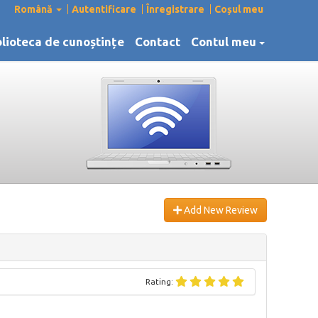
Română
Autentificare
Înregistrare
Coșul meu
blioteca de cunoștințe
Contact
Contul meu
Add New Review
Rating: