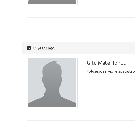
15 years ago
Gitu Matei Ionut
Folosesc serviciile spatiul.ro