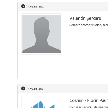
14 years ago
Valentin Șercaru
Remarc promptitudine, serio
14 years ago
Cosmin - Florin Pau
Folosesc serviciul de gazdui