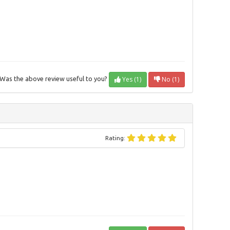
Yes (1)
No (1)
Was the above review useful to you?
Rating: