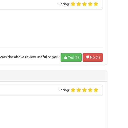
Rating:
Yes (1)
No (1)
Was the above review useful to you?
Rating: