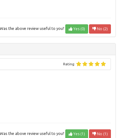
Yes (0)
No (2)
Was the above review useful to you?
Rating:
Yes (1)
No (1)
Was the above review useful to you?