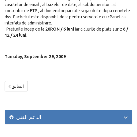
casutelor de email , al bazelor de date, al subdomeniilor , al
conturilor de FTP , al domeniilor parcate si gazduite dupa cerintele
dvs. Pachetul este disponibil doar pentru serverele cu cPanel ca
interfata de administrare.
Preturile incep de la
20RON / 6 luni
iar ciclurile de plata sunt:
6 /
12 / 24 luni
.
Tuesday, September 29, 2009
« السابق
الدعم الفني