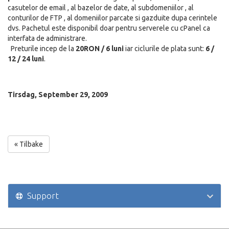
casutelor de email , al bazelor de date, al subdomeniilor , al
conturilor de FTP , al domeniilor parcate si gazduite dupa cerintele
dvs. Pachetul este disponibil doar pentru serverele cu cPanel ca
interfata de administrare.
Preturile incep de la
20RON / 6 luni
iar ciclurile de plata sunt:
6 /
12 / 24 luni
.
Tirsdag, September 29, 2009
« Tilbake
Support