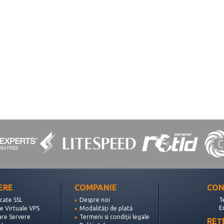
ERE
COMPANIE
CON
icate SSL
Despre noi
T
E
e Virtuale VPS
Modalități de plată
are Servere
Termeni si condiții legale
REȚ