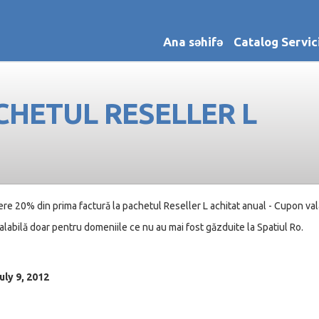
Ana səhifə
Catalog Servic
CHETUL RESELLER L
re 20% din prima factură la pachetul Reseller L achitat anual - Cupon val
labilă doar pentru domeniile ce nu au mai fost găzduite la Spatiul Ro.
ly 9, 2012