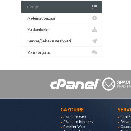
Elanlar
Məlumat bazası
Yüklənilənlər
Server/Şəbəkə vəziyyəti
Yeni sorğu aç
GAZDUIRE
SERV
Găzduire Web
Certif
Găzduire Business
Server
Reseller Web
Coloc