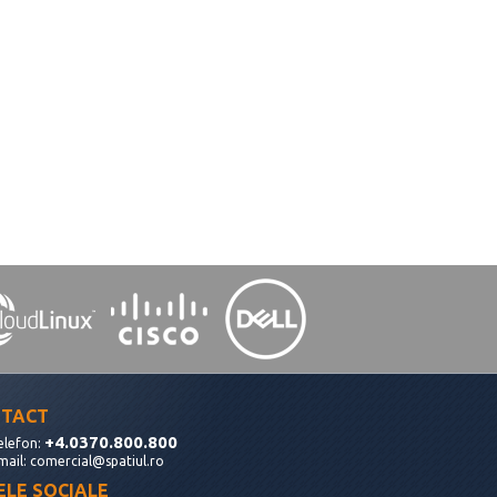
TACT
+4.0370.800.800
elefon:
mail:
comercial@spatiul.ro
ELE SOCIALE