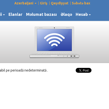
Azerbaijani
Giriş
Qeydiyyat
Səbətə bax
ii
Elanlar
Məlumat bazası
Əlaqə
Hesab
abil pe perioadă nedeterminată .