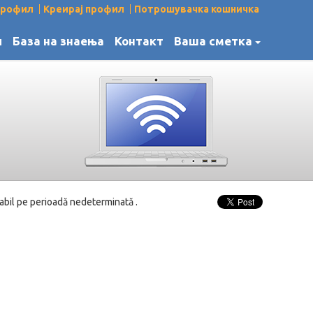
 профил
Креирај профил
Потрошувачка кошничка
и
База на знаења
Контакт
Ваша сметка
abil pe perioadă nedeterminată .