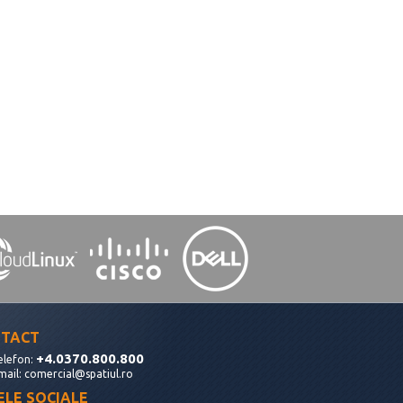
TACT
+4.0370.800.800
elefon:
mail:
comercial@spatiul.ro
ELE SOCIALE