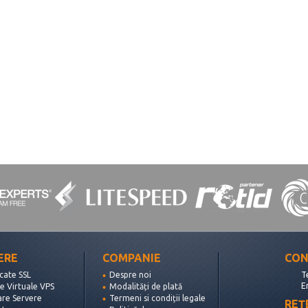
ERE
COMPANIE
CON
icate SSL
Despre noi
T
E
e Virtuale VPS
Modalități de plată
are Servere
Termeni si condiții legale
REȚ