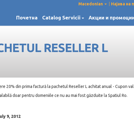
Macedonian
Најава на
Почетна
Catalog Servicii
Акции и промоци
CHETUL RESELLER L
re 20% din prima factură la pachetul Reseller L achitat anual - Cupon val
labilă doar pentru domeniile ce nu au mai fost găzduite la Spatiul Ro.
ly 9, 2012