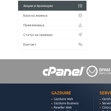
Акции и промоции
База на знаења
Превземања
Статус на сервери
Контакт
GAZDUIRE
SERV
Găzduire Web
Certif
Găzduire Business
Server
Reseller Web
Coloc