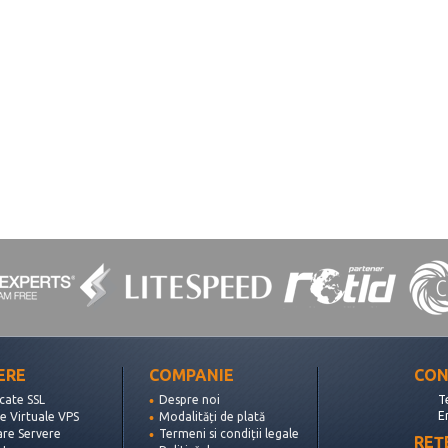
ERE
COMPANIE
CON
icate SSL
Despre noi
T
E
e Virtuale VPS
Modalități de plată
are Servere
Termeni si condiții legale
REȚ