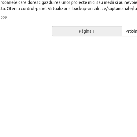
soanele care doresc gazduirea unor proiecte mici sau medii si au nevoie 
ta. Oferim control-panel Virtualizor si backup-uri zilnice/saptamanale/luna
2009
Próxi