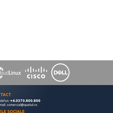
TACT
+4.0370.800.800
elefon:
mail:
comercial@spatiul.ro
ELE SOCIALE