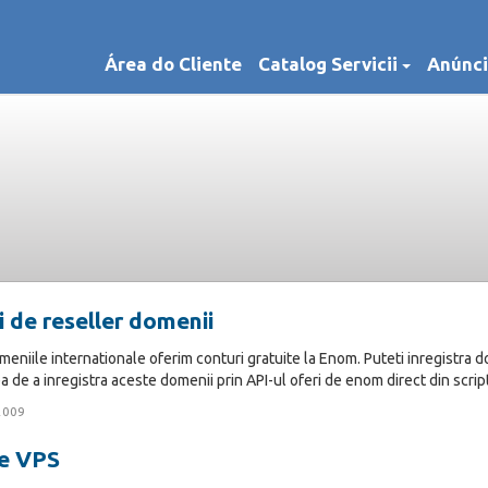
Área do Cliente
Catalog Servicii
Anúnci
 de reseller domenii
niile internationale oferim conturi gratuite la Enom. Puteti inregistra dom
ea de a inregistra aceste domenii prin API-ul oferi de enom direct din script-
2009
e VPS