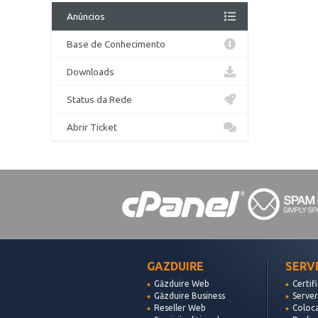
Anúncios
Base de Conhecimento
Downloads
Status da Rede
Abrir Ticket
GAZDUIRE
SERV
Găzduire Web
Certif
Găzduire Business
Server
Reseller Web
Coloc