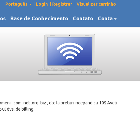
Português
Login
Registrar
Visualizar carrinho
os
Base de Conhecimento
Contato
Conta
enii .com .net .org .biz , etc la preturi incepand cu 10$ Aveti
ul dvs. de billing.