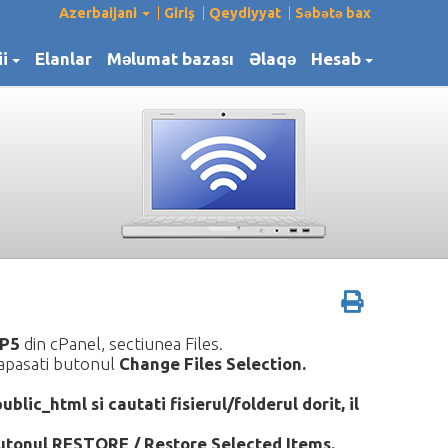
Azerbaijani
Giriş
Qeydiyyat
Səbətə bax
ii
Elanlar
Məlumat bazası
Əlaqə
Hesab
P5
din cPanel, sectiunea Files.
i apasati butonul
Change Files Selection.
ublic_html si cautati fisierul/folderul dorit, il
 butonul RESTORE / Restore Selected Items.