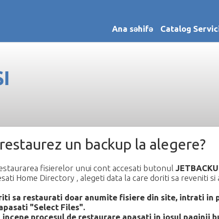
Ana səhifə
Catalog Servic
I
restaurez un backup la alegere?
estaurarea fisierelor unui cont accesati butonul
JETBACKU
sati Home Directory , alegeti data la care doriti sa reveniti s
ti sa restaurati doar anumite fisiere din site, intrati in p
 apasati "Select Files".
 incepe procesul de restaurare apasati in josul paginii