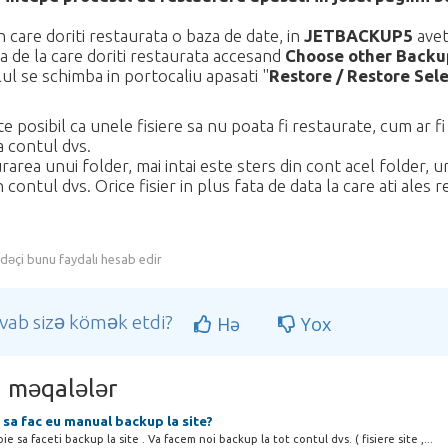
in care doriti restaurata o baza de date, in
JETBACKUP5
avet
a de la care doriti restaurata accesand
Choose other Backu
ul se schimba in portocaliu apasati "
Restore / Restore Sel
e posibil ca unele fisiere sa nu poata fi restaurate, cum ar 
 contul dvs.
rarea unui folder, mai intai este sters din cont acel folder, 
 contul dvs. Orice fisier in plus fata de data la care ati ales 
adəçi bunu faydalı hesab edir
vab sizə kömək etdi?
Hə
Yox
 məqalələr
sa fac eu manual backup la site?
e sa faceti backup la site . Va facem noi backup la tot contul dvs. ( fisiere site ,...