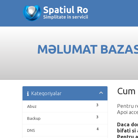
MƏLUMAT BAZAS
Cum 
Kateqoriyalar
3
Pentru r
Abuz
Apoi acce
3
Backup
Daca dori
4
bifati si
DNS
Pentru a