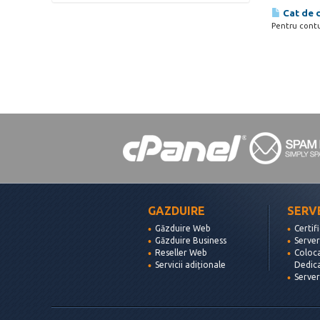
Cat de 
Pentru contur
GAZDUIRE
SERV
Găzduire Web
Certif
Găzduire Business
Server
Reseller Web
Coloc
Servicii adiționale
Dedic
Serve