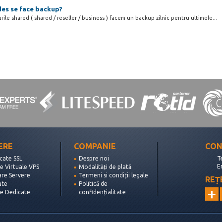
des se face backup?
ile shared ( shared / reseller / business ) facem un backup zilnic pentru ultimele...
ERE
COMPANIE
CON
icate SSL
Despre noi
T
E
e Virtuale VPS
Modalități de plată
are Servere
Termeni si condiții legale
REȚ
ate
Politică de
re Dedicate
confidențialitate