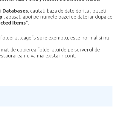
i
Databases
, cautati baza de date dorita , puteti
p
, apasati apoi pe numele bazei de date iar dupa ce
ected Items
".
fi folderul .cagefs spre exemplu, este normal si nu
urmat de copierea folderului de pe serverul de
restaurarea nu va mai exista in cont.