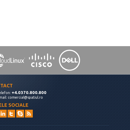
TACT
+4.0370.800.800
elefon:
mail:
comercial@spatiul.ro
ELE SOCIALE