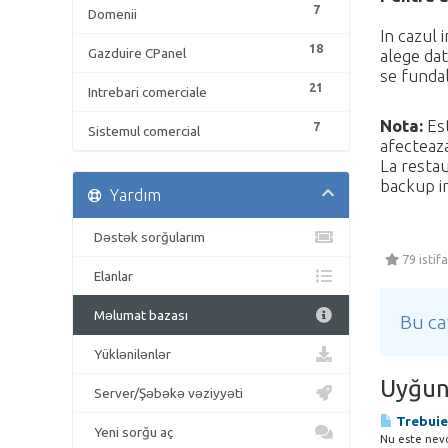
7
Domenii
In cazul 
18
Gazduire CPanel
alege dat
se fundal
21
Intrebari comerciale
Nota:
Est
7
Sistemul comercial
afecteaza
La restau
backup in
Yardım
Dəstək sorğularım
79 istif
Elanlar
Məlumat bazası
Bu ca
Yüklənilənlər
Uyğun
Server/Şəbəkə vəziyyəti
Trebuie 
Yeni sorğu aç
Nu este nevoi