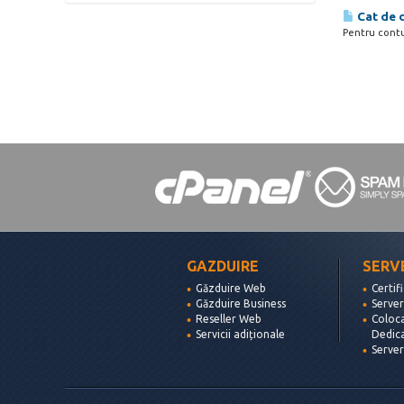
Cat de 
Pentru contur
GAZDUIRE
SERV
Găzduire Web
Certif
Găzduire Business
Server
Reseller Web
Coloc
Servicii adiționale
Dedic
Serve