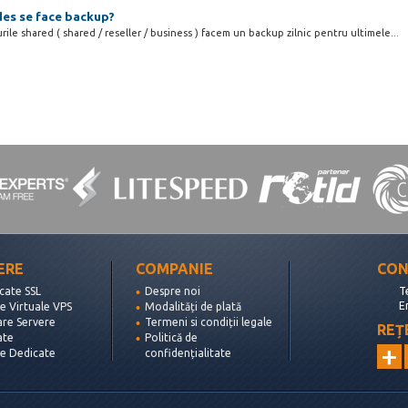
des se face backup?
ile shared ( shared / reseller / business ) facem un backup zilnic pentru ultimele...
ERE
COMPANIE
CON
icate SSL
Despre noi
T
E
e Virtuale VPS
Modalități de plată
are Servere
Termeni si condiții legale
REȚ
ate
Politică de
re Dedicate
confidențialitate