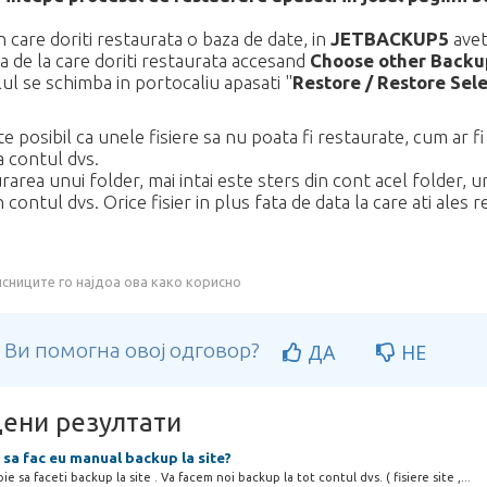
in care doriti restaurata o baza de date, in
JETBACKUP5
avet
a de la care doriti restaurata accesand
Choose other Backu
ul se schimba in portocaliu apasati "
Restore / Restore Sel
e posibil ca unele fisiere sa nu poata fi restaurate, cum ar 
 contul dvs.
rarea unui folder, mai intai este sters din cont acel folder, 
 contul dvs. Orice fisier in plus fata de data la care ati ales 
сниците го најдоа ова како корисно
 Ви помогна овој одговор?
ДА
НЕ
ени резултати
sa fac eu manual backup la site?
e sa faceti backup la site . Va facem noi backup la tot contul dvs. ( fisiere site ,...