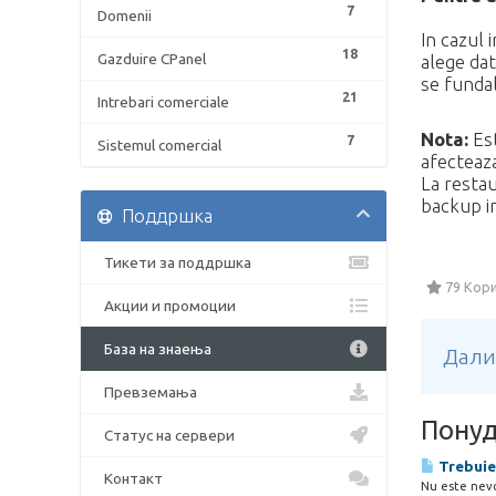
7
Domenii
In cazul 
18
Gazduire CPanel
alege dat
se fundal
21
Intrebari comerciale
Nota:
Est
7
Sistemul comercial
afecteaza
La restau
backup in
Поддршка
Тикети за поддршка
79 Кори
Акции и промоции
База на знаења
Дали
Превземања
Понуд
Статус на сервери
Trebuie 
Контакт
Nu este nevoi