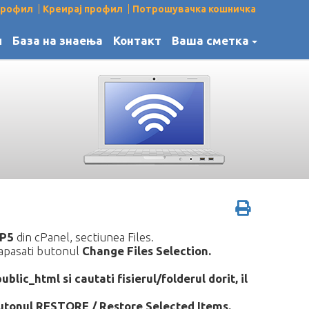
 профил
Креирај профил
Потрошувачка кошничка
и
База на знаења
Контакт
Ваша сметка
P5
din cPanel, sectiunea Files.
i apasati butonul
Change Files Selection.
ublic_html si cautati fisierul/folderul dorit, il
 butonul RESTORE / Restore Selected Items.