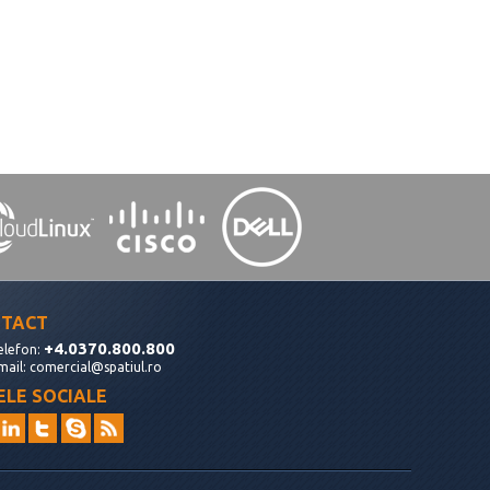
TACT
+4.0370.800.800
elefon:
mail:
comercial@spatiul.ro
ELE SOCIALE