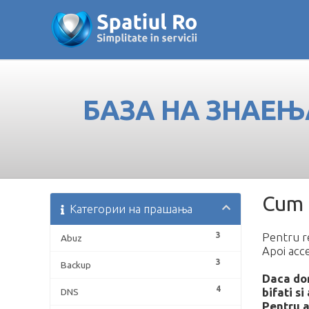
БАЗА НА ЗНАЕЊ
Cum 
Категории на прашања
3
Pentru r
Abuz
Apoi acce
3
Backup
Daca dori
4
bifati si
DNS
Pentru a