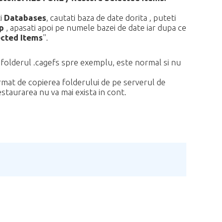
i
Databases
, cautati baza de date dorita , puteti
p
, apasati apoi pe numele bazei de date iar dupa ce
ected Items
".
fi folderul .cagefs spre exemplu, este normal si nu
urmat de copierea folderului de pe serverul de
restaurarea nu va mai exista in cont.