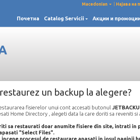
Macedonian
Најава на
Почетна
Catalog Servicii
Акции и промоци
А
restaurez un backup la alegere?
estaurarea fisierelor unui cont accesati butonul
JETBACKU
sati Home Directory , alegeti data la care doriti sa reveniti s
ti sa restaurati doar anumite fisiere din site, intrati in p
 apasati "Select Files".
 incepe procesul de restaurare apasati in josul paginii