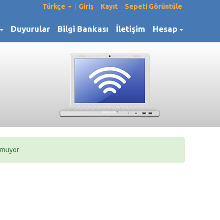
Türkçe
Giriş
Kayıt
Sepeti Görüntüle
i
Duyurular
Bilgi Bankası
İletişim
Hesap
unmuyor