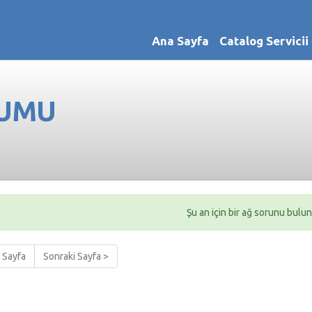
Ana Sayfa
Catalog Servici
RUMU
Şu an için bir ağ sorunu bul
 Sayfa
Sonraki Sayfa >