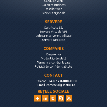
Găzduire Web
Găzduire Business
Reseller Web
Servicii adiționale
SERVERE
Certificate SSL
Servere Virtuale VPS
Colocare Servere Dedicate
Servere Dedicate
COMPANIE
Despre noi
Modalități de plată
Termeni si condiții legale
Politică de confidențialitate
CONTACT
+4.0370.800.800
Telefon:
Email:
comercial@spatiul.ro
REȚELE SOCIALE