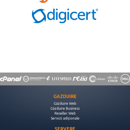
GAZDUIRE
Găzduire Web
Găzduire Business
Reseller Web
Servicii adiționale
SERVERE