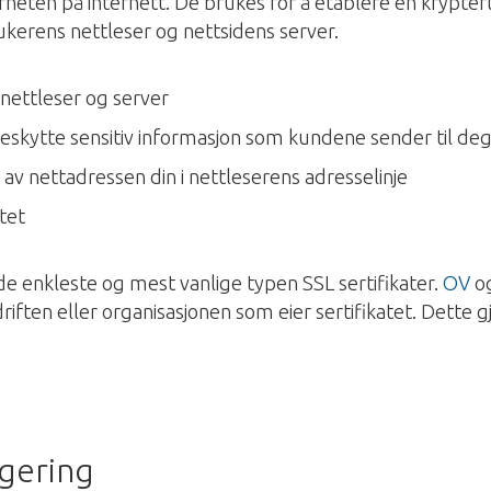
rheten på internett. De brukes for å etablere en krypter
ukerens nettleser og nettsidens server.
nettleser og server
skytte sensitiv informasjon som kundene sender til de
av nettadressen din i nettleserens adresselinje
tet
 de enkleste og mest vanlige typen SSL sertifikater.
OV
o
riften eller organisasjonen som eier sertifikatet. Dette g
gering