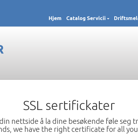
Hjem
Catalog Servicii
Driftsmel
R
SSL sertifickater
 din nettside å la dine besøkende føle seg t
ds, we have the right certificate for all you