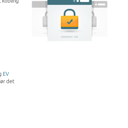
t kobling
g
g
EV
jør det