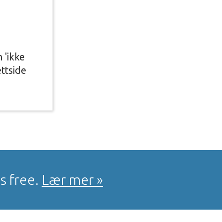
 'ikke
ettside
s free.
Lær mer »