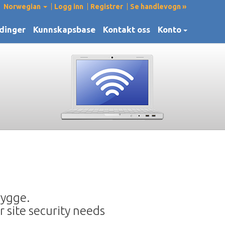
Norwegian
Logg inn
Registrer
Se handlevogn »
dinger
Kunnskapsbase
Kontakt oss
Konto
rygge.
r site security needs