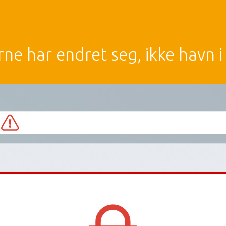
rne har endret seg, ikke havn i