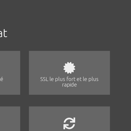
at
té
SSL le plus fort et le plus
rapide