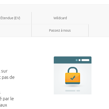
n Étendue (EV)
Wildcard
Passez à nous
 sur
t pas de
s
é par le
 aux