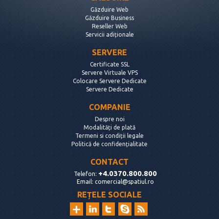
Găzduire Web
Găzduire Business
Reseller Web
Servicii adiționale
SERVERE
Certificate SSL
Servere Virtuale VPS
Colocare Servere Dedicate
Servere Dedicate
COMPANIE
Despre noi
Modalități de plată
Termeni si condiții legale
Politică de confidențialitate
CONTACT
+4.0370.800.800
Telefon:
Email:
comercial@spatiul.ro
REȚELE SOCIALE