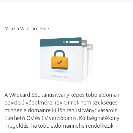
a
navig
Mi az a Wildcard SSL?
A Wildcard SSL tanúsítvány képes több aldomain
egyidejú védelmére, így Önnek nem szükséges
minden aldomainre külön tanúsítványt vásárolni.
Elérhető OV és EV verzióban is. Költséghatékony
megoldás, ha több aldomainnel is rendelkezik.