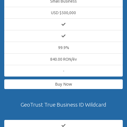
Small Business
USD $500,000
99.9%
840.00 RON/év
-
Buy Now
GeoTrust True Business ID Wildcard