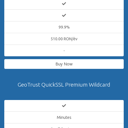
99.9%
510.00 RON/év
-
Buy Now
GeoTrust QuickSSL Premium Wildcard
Minutes